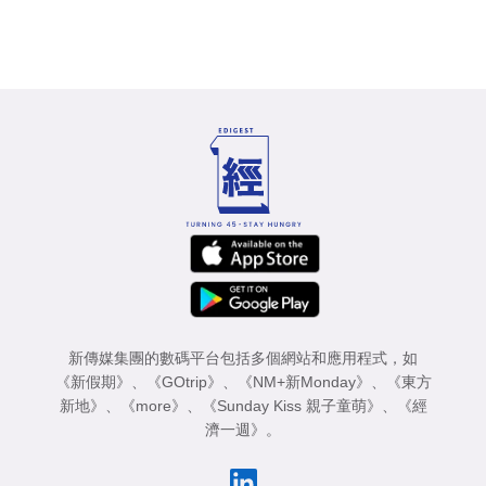
新傳媒集團的數碼平台包括多個網站和應用程式，如
《新假期》
、
《GOtrip》
、
《NM+新Monday》
、
《東方
新地》
、
《more》
、
《Sunday Kiss 親子童萌》
、
《經
濟一週》
。