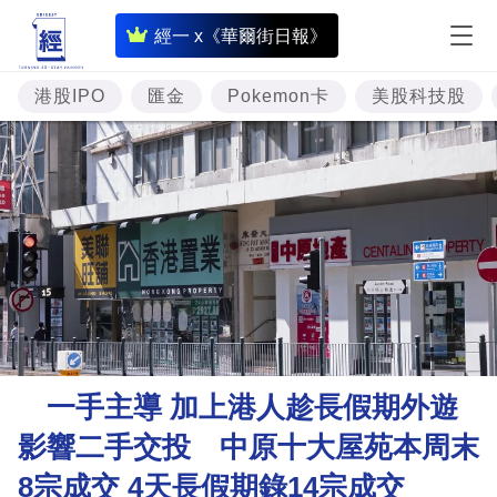
即
經一 x《華爾街日報》
時
財
港股IPO
匯金
Pokemon卡
美股科技股
經
專
題
投
資
樓
市
理
一手主導 加上港人趁長假期外遊
財
影響二手交投 中原十大屋苑本周末
商
8宗成交 4天長假期錄14宗成交
業