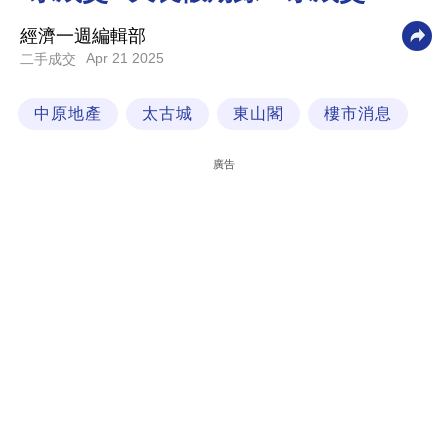
科
經濟一週編輯部
技
Apr 21 2025
二手成交
職
中原地產
太古城
東山閣
樓市消息
場
生
廣告
活
時
事
專
欄
訂
閱
專
區