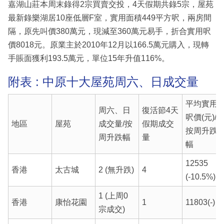
嘉湖山莊本周末錄得2宗買賣交投，4天假期共錄5宗，屋苑
最新錄樂湖居10座低層F室，實用面積449平方呎，兩房間
隔，原先叫價380萬元，現減至360萬元易手，折合實用呎
價8018元。原業主於2010年12月以166.5萬元購入，現轉
手賬面獲利193.5萬元，單位15年升值116%。
附表 : 中原十大屋苑周六、日成交量
平均實用
周六、日
復活節4天
呎價(元)/
地區
屋苑
成交量/按
假期成交
按周升跌
周升跌幅
量
幅
12535
香港
太古城
2 (無升跌)
4
(-10.5%)
1 (上周0
香港
康怡花園
1
11803(-)
宗成交)