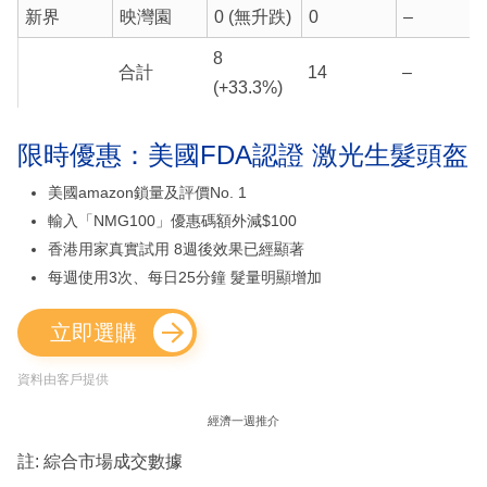
新界
映灣園
0 (無升跌)
0
–
8
合計
14
–
(+33.3%)
限時優惠：美國FDA認證 激光生髮頭盔
美國amazon鎖量及評價No. 1
輸入「NMG100」優惠碼額外減$100
香港用家真實試用 8週後效果已經顯著
每週使用3次、每日25分鐘 髮量明顯增加
立即選購
資料由客戶提供
經濟一週推介
註: 綜合市場成交數據