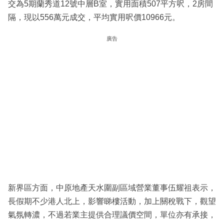
交為5期蘭秀道12號中層B室，實用面積507平方呎，2房間
隔，現以556萬元成交，平均實用呎價10966元。
廣告
新界區方面，中原地產天水圍副區域營業董事伍耀祖表示，
長假期不少港人北上，影響睇樓活動，加上關稅戰下，觀望
氣氛轉濃，不過若業主提供合理議價空間，單位亦有承接，