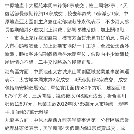
中原地產十大屋苑本周末錄得8宗成交，較上周增2宗，4天
復活節長假期錄約14宗成交，較去年錄約15宗減少1宗。中
原地產亞太區副主席兼住宅部總裁陳永傑表示，不少港人趁
長假期離港外遊或北上消費，影響睇樓活動，加上關稅戰
下，市場上充斥觀望氣氛，樓市方面暫未見有好消息，買家
入市心態較猶豫，加上近期市場以一手主導，全城聚焦西沙
新盤，睇樓客趁假期參觀新盤示範單位，假期內不少新盤貨
尾銷情亦不錯，二手交投略為放慢屬正常。
港島區方面，中原地產太古城東山閣副區域營業董事趙鴻運
表示，太古城本周末錄2宗成交，4天假期錄4宗成交。成交
包括順安閣低層5室，單位實用面積580平方呎，建築面積
675平方呎，三房間隔，議價後以748萬元沽出，折合實用
呎價12897元。原業主於2012年以785萬元入市物業，現轉
手賬面蝕37萬元離場。
九龍區方面，中原地產西九龍美孚萬事達第一分行區域營業
經理林家傑表示，美孚新邨4天假期內錄1宗買賣成交，成