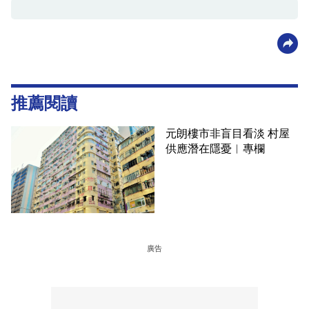
推薦閱讀
元朗樓市非盲目看淡 村屋
供應潛在隱憂︳專欄
廣告