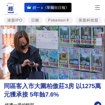
即
經一 x《華爾街日報》
時
財
港股IPO
日圓
Pokemon卡
美股科技股
經
專
題
投
資
樓
市
理
同區客入市大圍柏傲莊3房 以1275萬
財
元獲承接 5年蝕7.6%
商
業