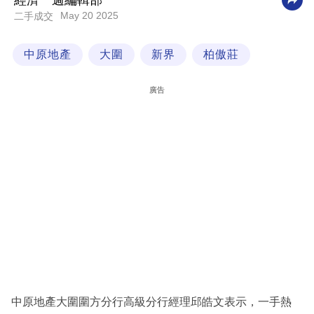
經濟一週編輯部
May 20 2025
二手成交
科
技
中原地產
大圍
新界
柏傲莊
職
場
廣告
生
活
時
事
專
欄
訂
閱
專
中原地產大圍圍方分行高級分行經理邱皓文表示，一手熱
區