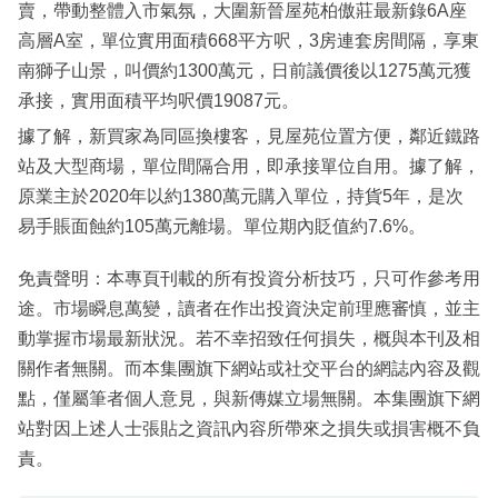
賣，帶動整體入市氣氛，大圍新晉屋苑柏傲莊最新錄6A座
高層A室，單位實用面積668平方呎，3房連套房間隔，享東
南獅子山景，叫價約1300萬元，日前議價後以1275萬元獲
承接，實用面積平均呎價19087元。
據了解，新買家為同區換樓客，見屋苑位置方便，鄰近鐵路
站及大型商場，單位間隔合用，即承接單位自用。據了解，
原業主於2020年以約1380萬元購入單位，持貨5年，是次
易手賬面蝕約105萬元離場。單位期內貶值約7.6%。
免責聲明：本專頁刊載的所有投資分析技巧，只可作參考用
途。市場瞬息萬變，讀者在作出投資決定前理應審慎，並主
動掌握市場最新狀況。若不幸招致任何損失，概與本刊及相
關作者無關。而本集團旗下網站或社交平台的網誌內容及觀
點，僅屬筆者個人意見，與新傳媒立場無關。本集團旗下網
站對因上述人士張貼之資訊內容所帶來之損失或損害概不負
責。