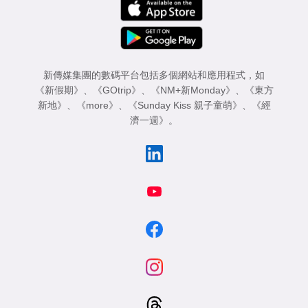
新傳媒集團的數碼平台包括多個網站和應用程式，如
《新假期》
、
《GOtrip》
、
《NM+新Monday》
、
《東方
新地》
、
《more》
、
《Sunday Kiss 親子童萌》
、
《經
濟一週》
。