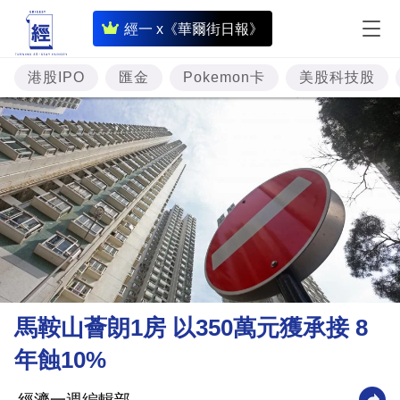
即
經一 x《華爾街日報》
時
財
港股IPO
匯金
Pokemon卡
美股科技股
經
專
題
投
資
樓
市
理
馬鞍山薈朗1房 以350萬元獲承接 8
財
年蝕10%
商
業