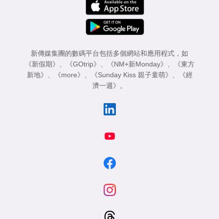
新傳媒集團的數碼平台包括多個網站和應用程式，如
《新假期》
、
《GOtrip》
、
《NM+新Monday》
、
《東方
新地》
、
《more》
、
《Sunday Kiss 親子童萌》
、
《經
濟一週》
。