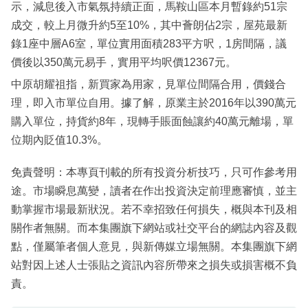
示，減息後入市氣氛持續正面，馬鞍山區本月暫錄約51宗
成交，較上月微升約5至10%，其中薈朗佔2宗，屋苑最新
錄1座中層A6室，單位實用面積283平方呎，1房間隔，議
價後以350萬元易手，實用平均呎價12367元。
中原胡耀祖指，新買家為用家，見單位間隔合用，價錢合
理，即入市單位自用。據了解，原業主於2016年以390萬元
購入單位，持貨約8年，現轉手賬面蝕讓約40萬元離場，單
位期內貶值10.3%。
免責聲明：本專頁刊載的所有投資分析技巧，只可作參考用
途。市場瞬息萬變，讀者在作出投資決定前理應審慎，並主
動掌握市場最新狀況。若不幸招致任何損失，概與本刊及相
關作者無關。而本集團旗下網站或社交平台的網誌內容及觀
點，僅屬筆者個人意見，與新傳媒立場無關。本集團旗下網
站對因上述人士張貼之資訊內容所帶來之損失或損害概不負
責。