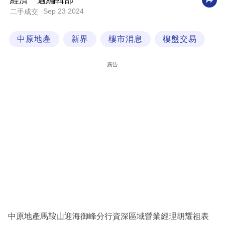
經濟一週編輯部
Sep 23 2024
二手成交
科
技
中原地產
新界
樓市消息
樓盤交易
職
場
廣告
生
活
時
事
專
欄
訂
閱
專
中原地產馬鞍山迎海御峰分行資深區域營業經理胡耀祖表
區