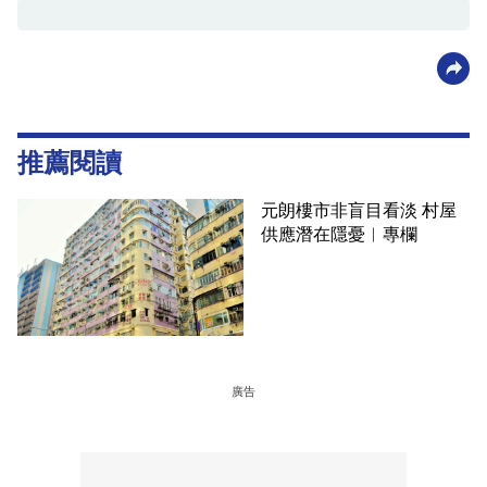
推薦閱讀
元朗樓市非盲目看淡 村屋
供應潛在隱憂︳專欄
廣告