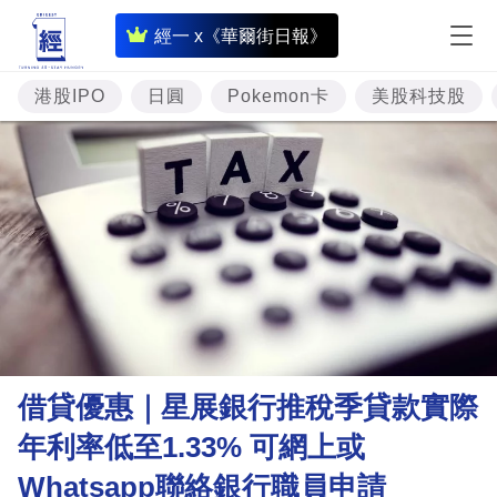
即
經一 x《華爾街日報》
時
財
港股IPO
日圓
Pokemon卡
美股科技股
經
專
題
投
資
樓
市
理
借貸優惠｜星展銀行推稅季貸款實際
財
年利率低至1.33% 可網上或
商
Whatsapp聯絡銀行職員申請
業