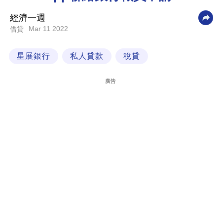
科
經濟一週
技
Mar 11 2022
借貸
職
星展銀行
私人貸款
稅貸
場
生
廣告
活
時
事
專
欄
訂
閱
專
區