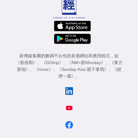
新傳媒集團的數碼平台包括多個網站和應用程式，如
《新假期》
、
《GOtrip》
、
《NM+新Monday》
、
《東方
新地》
、
《more》
、
《Sunday Kiss 親子童萌》
、
《經
濟一週》
。