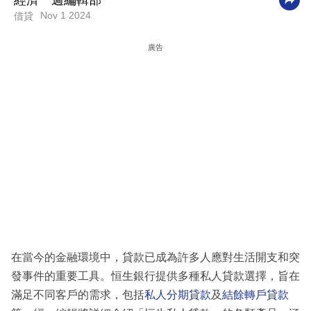
經濟一週編輯部
Nov 1 2024
借貸
科
技
廣告
職
場
生
活
時
事
專
欄
訂
在當今的金融環境中，貸款已成為許多人應對生活開支和突
閱
發事件的重要工具。恒生銀行提供多種私人貸款選擇，旨在
專
滿足不同客戶的需求，包括
私人分期貸款
及
結餘轉戶貸款
區