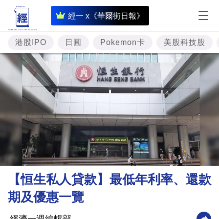
即
經一 x《華爾街日報》
時
財
港股IPO
日圓
Pokemon卡
美股科技股
經
專
題
投
資
樓
市
理
【恒生私人貸款】最低年利率、還款
財
期及優惠一覽
商
業