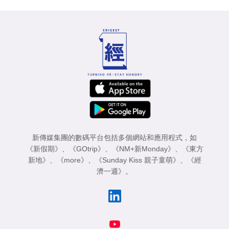
新傳媒集團的數碼平台包括多個網站和應用程式，如
《新假期》
、
《GOtrip》
、
《NM+新Monday》
、
《東方
新地》
、
《more》
、
《Sunday Kiss 親子童萌》
、
《經
濟一週》
。