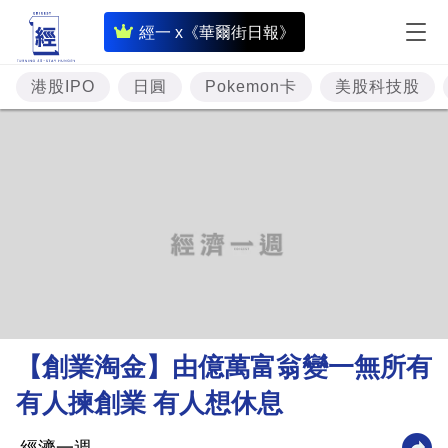
即
經一 x《華爾街日報》
時
財
港股IPO
日圓
Pokemon卡
美股科技股
經
專
題
投
資
樓
市
理
【創業淘金】由億萬富翁變一無所有
財
有人揀創業 有人想休息
商
業