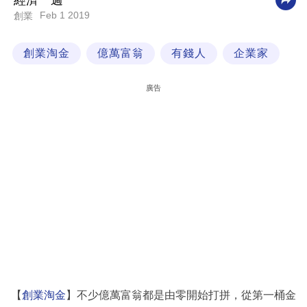
經濟一週
Feb 1 2019
創業
科
技
創業淘金
億萬富翁
有錢人
企業家
職
場
廣告
生
活
時
事
專
欄
訂
閱
專
【
創業淘金
】不少億萬富翁都是由零開始打拼，從第一桶金
區