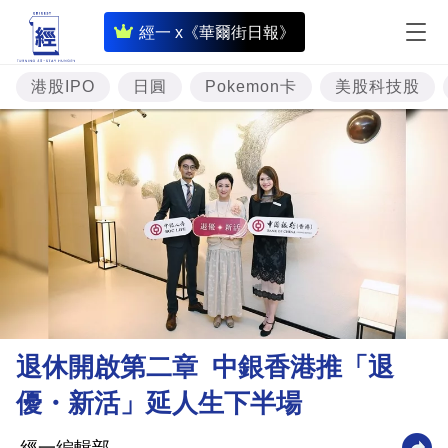
即
經一 x《華爾街日報》
時
財
港股IPO
日圓
Pokemon卡
美股科技股
經
專
題
投
資
樓
市
理
退休開啟第二章 中銀香港推「退
財
優・新活」延人生下半場
商
業