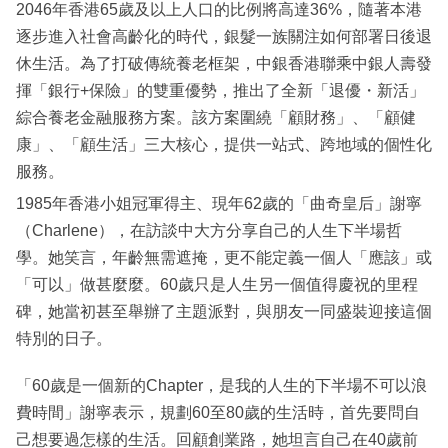
2046年香港65歲及以上人口的比例將高達36%，隨著本港
逐步進入社會高齡化的時代，銀髮一族關注如何部署日後退
休生活。為了打破傳統養老框架，中銀香港聯乘中銀人壽發
揮「銀行+保險」的雙重優勢，推出了全新「退優・新活」
綜合養老金融服務方案。該方案圍繞「顧財務」、「顧健
康」、「顧生活」三大核心，提供一站式、跨地域的個性化
服務。
1985年香港小姐冠軍得主、現年62歲的「曲奇皇后」謝寧
（Charlene），在訪談中大方分享自己的人生下半場哲
學。她笑言，年齡無需遮掩，更不能定義一個人「應該」或
「可以」做甚麼麼。60歲只是人生另一個值得慶祝的里程
碑，她當初甚至舉辦了主題派對，與朋友一同盛裝迎接這個
特別的日子。
「60歲是一個新的Chapter，是我的人生的下半場不可以浪
費時間」謝寧表示，規劃60至80歲的生活時，首先要問自
己想要過怎樣的生活。回顧創業路，她坦言自己在40歲前