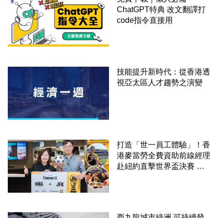
ChatGPT特典 改文翻譯打
code指令直接用
技能提升新時代：從香港透
視亞太區人才趨勢之演變
打造「世一員工體驗」！香
港麥當勞全費資助前線經理
赴紐約直擊世界盃決賽 見
證員工由兼職一路晉升圓夢
西九龍城市綠洲 可持續發