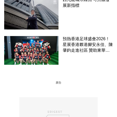
展新指標
預熱香港足球盛會2026！
星展香港夥港腳安永佳、陳
肇鈞走進社區 贊助東華三
院學童直擊曼城公開訓練
廣告