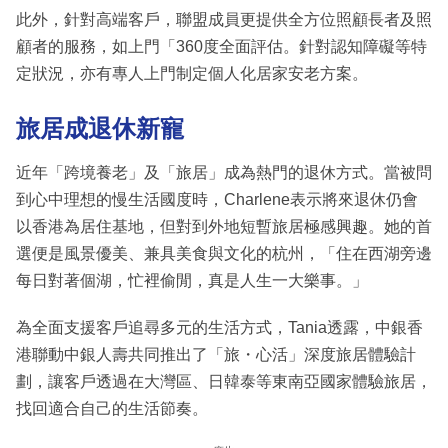
此外，針對高端客戶，聯盟成員更提供全方位照顧長者及照
顧者的服務，如上門「360度全面評估。針對認知障礙等特
定狀況，亦有專人上門制定個人化居家安老方案。
旅居成退休新寵
近年「跨境養老」及「旅居」成為熱門的退休方式。當被問
到心中理想的慢生活國度時，Charlene表示將來退休仍會
以香港為居住基地，但對到外地短暫旅居極感興趣。她的首
選便是風景優美、兼具美食與文化的杭州，「住在西湖旁邊
每日對著個湖，忙裡偷閒，真是人生一大樂事。」
為全面支援客戶追尋多元的生活方式，Tania透露，中銀香
港聯動中銀人壽共同推出了「旅・心活」深度旅居體驗計
劃，讓客戶透過在大灣區、日韓泰等東南亞國家體驗旅居，
找回適合自己的生活節奏。