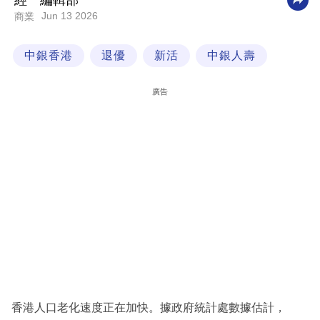
經一編輯部
Jun 13 2026
商業
科
技
中銀香港
退優
新活
中銀人壽
職
場
廣告
生
活
時
事
專
欄
訂
閱
專
香港人口老化速度正在加快。據政府統計處數據估計，
區