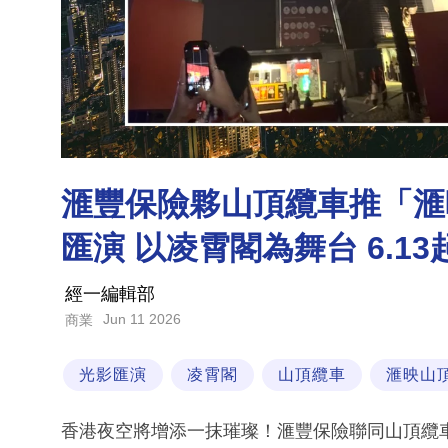
滙豐保險夥山頂纜車推「滙
匯演 以凌霄閣為舞台 6.1
經一編輯部
Jun 11 2026
商業
光影匯演
凌霄閣
山頂纜車
滙映山
香港夜空將增添一抹璀璨！滙豐保險聯同山頂纜