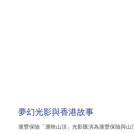
夢幻光影與香港故事
滙豐保險「滙映山頂」光影匯演為滙豐保險與山頂