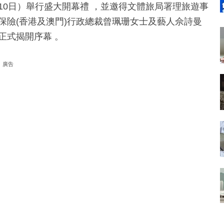
10日）舉行盛大開幕禮 ，並邀得文體旅局署理旅遊事
保險(香港及澳門)行政總裁曾珮珊女士及藝人佘詩曼
正式揭開序幕 。
廣告