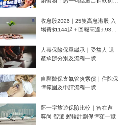
銷債務！憑一句話道出捐款初
衷：加州26萬人接獲免債通知、
一度被誤當詐騙手段
收息股2026｜25隻高息港股 入
場費$1144起＋回報高達9.93
厘！持續更新
人壽保險保單繼承｜受益人 遺
產承辦分別及流程一覽
自願醫保支氣管炎索償｜住院保
障範圍及申請流程一覽
藍十字旅遊保險比較｜智在遊
尊尚 智選 郵輪計劃保障額一覽