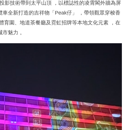
雕投影技術帶到太平山頂 ，以標誌性的凌霄閣外牆為屏
及山頂纜車全新打造的吉祥物「Peak仔」 ，帶領觀眾穿梭香
體育園、地道茶餐廳及霓虹招牌等本地文化元素 ，在
市魅力 。