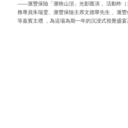
——滙豐保險「滙映山頂」光影匯演 。活動昨（
務專員朱瑞雯、滙豐保險主席文德華先生 、滙豐
等嘉賓主禮 ，為這場為期一年的沉浸式視覺盛宴