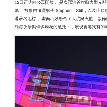
13日正式向公眾開放 。是次匯演首次將大型光
幕 。故事由滙豐獅子 Stephen、Stitt，以
港著名地標 。畫面巧妙融合了大坑舞火龍、啟德
維港夜景與璀璨煙花的襯托下，展現香港獨有的城