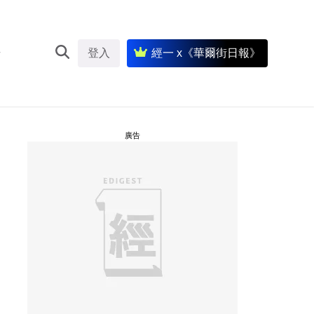
登入
經一 x《華爾街日報》
廣告