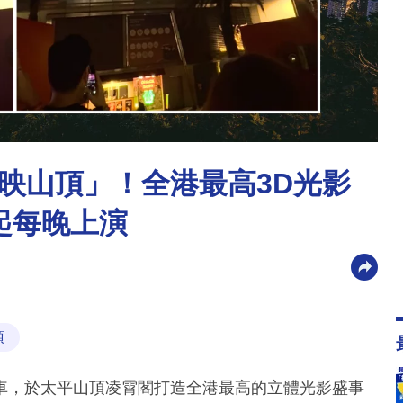
映山頂」！全港最高3D光影
3起每晚上演
頂
車，於太平山頂凌霄閣打造全港最高的立體光影盛事