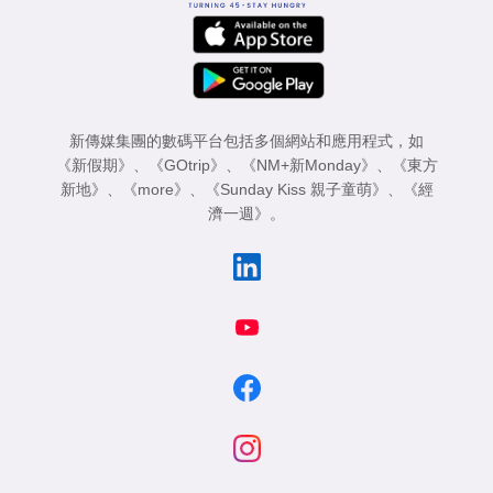
新傳媒集團的數碼平台包括多個網站和應用程式，如
《新假期》
、
《GOtrip》
、
《NM+新Monday》
、
《東方
新地》
、
《more》
、
《Sunday Kiss 親子童萌》
、
《經
濟一週》
。