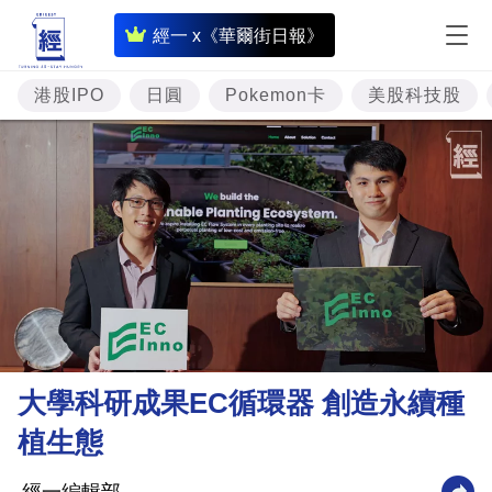
即
經一 x《華爾街日報》
時
財
港股IPO
日圓
Pokemon卡
美股科技股
經
專
題
投
資
樓
市
理
大學科研成果EC循環器 創造永續種
財
植生態
商
業