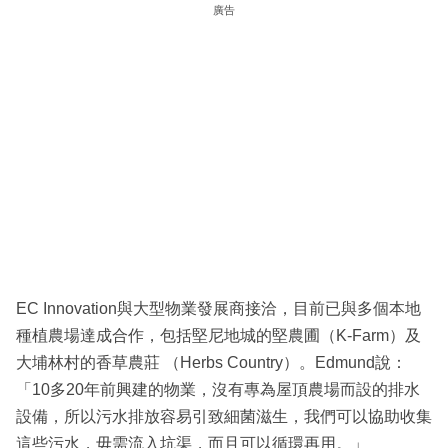
廣告
EC Innovation與大型物業發展商接洽，目前已與多個本地
種植農場達成合作，包括堅尼地城的堅農圃（K-Farm）及
大埔林村的香草農莊 （Herbs Country）。Edmund說：
「10多20年前興建的物業，沒有專為屋頂農場而設的排水
設備，所以污水排放容易引致細菌滋生，我們可以協助收集
這些污水，毋需流入坑渠，而且可以循環再用。」