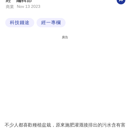
經一編輯部
Nov 13 2023
商業
科
技
科技錢途
經一專欄
職
場
廣告
生
活
時
事
專
欄
訂
閱
專
不少人都喜歡種植盆栽，原來施肥灌溉後排出的污水含有害
區