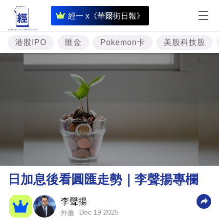
即
經一 x《華爾街日報》
時
財
港股IPO
匯金
Pokemon卡
美股科技股
經
專
題
投
資
樓
市
理
日加息後看圓匯走勢｜李聲揚專欄
財
商
李聲揚
Dec 19 2025
外匯
業