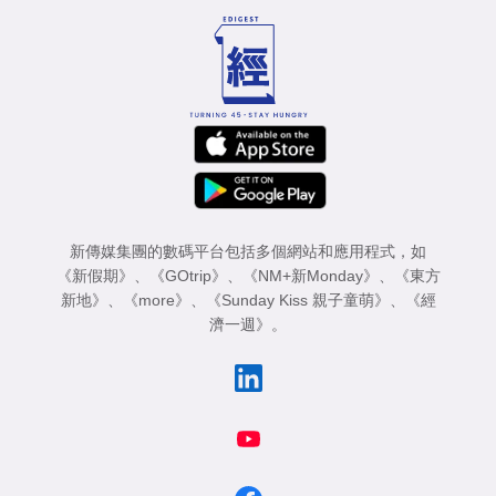
新傳媒集團的數碼平台包括多個網站和應用程式，如
《新假期》
、
《GOtrip》
、
《NM+新Monday》
、
《東方
新地》
、
《more》
、
《Sunday Kiss 親子童萌》
、
《經
濟一週》
。