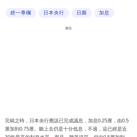
科
經一專欄
日本央行
日圓
加息
技
職
廣告
場
生
活
時
事
專
欄
訂
閱
完稿之時，日本央行應該已完成議息，加息0.25厘，由0.5
專
厘加到0.75厘。聽上去仍是十分低息，不過，這已經是近
區