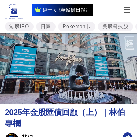
即
經一 x《華爾街日報》
時
財
港股IPO
日圓
Pokemon卡
美股科技股
經
專
題
投
資
樓
市
理
2025年金股匯債回顧（上）｜林伯
財
專欄
商
業