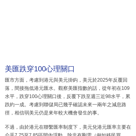
美匯跌穿100心理關口
匯市方面，考慮到港元與美元掛鈎，美元於2025年反覆回
落，間接拖低港元匯水。觀察美匯指數的話，從年初在109
水平，跌穿100心理關口後，反覆下跌至週三近98水平，累
跌約一成。考慮到聯儲局已幾乎確認未來一兩年之減息路
徑，相信弱美元仍是來年較大機會發生的事。
不過，由於港元在聯繫匯率制度下，美元兌港元匯率主要在
介乎7.75至7.85區間內浮動。除非有剛需（例如移民買