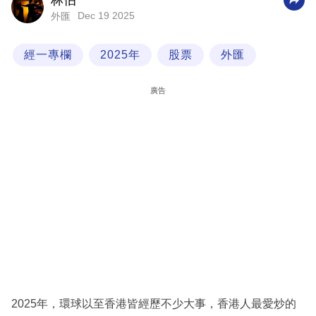
林伯
Dec 19 2025
外匯
科
技
經一專欄
2025年
股票
外匯
職
場
廣告
生
活
時
事
專
欄
訂
閱
專
2025年，環球以至香港皆經歷不少大事，香港人最愛炒的
區