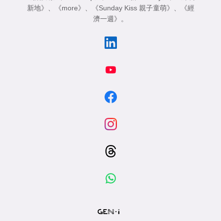
新地》
、
《more》
、
《Sunday Kiss 親子童萌》
、
《經
濟一週》
。