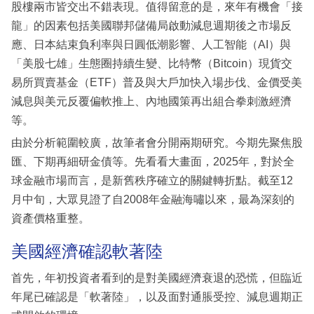
股樓兩市皆交出不錯表現。值得留意的是，來年有機會「接
龍」的因素包括美國聯邦儲備局啟動減息週期後之市場反
應、日本結束負利率與日圓低潮影響、人工智能（AI）與
「美股七雄」生態圈持續生變、比特幣（Bitcoin）現貨交
易所買賣基金（ETF）普及與大戶加快入場步伐、金價受美
減息與美元反覆偏軟推上、內地國策再出組合拳刺激經濟
等。
由於分析範圍較廣，故筆者會分開兩期研究。今期先聚焦股
匯、下期再細研金債等。先看看大畫面，2025年，對於全
球金融市場而言，是新舊秩序確立的關鍵轉折點。截至12
月中旬，大眾見證了自2008年金融海嘯以來，最為深刻的
資產價格重整。
美國經濟確認軟著陸
首先，年初投資者看到的是對美國經濟衰退的恐慌，但臨近
年尾已確認是「軟著陸」，以及面對通脹受控、減息週期正