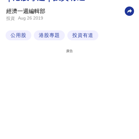
科
經濟一週編輯部
技
Aug 26 2019
投資
職
公用股
港股專題
投資有道
場
生
廣告
活
時
事
專
欄
訂
閱
專
區