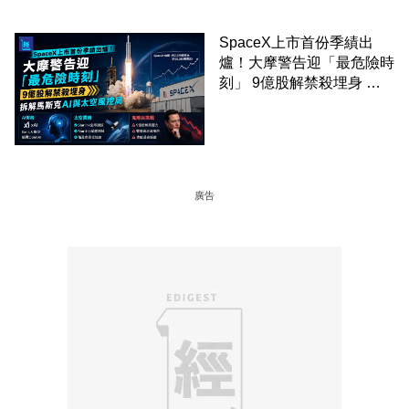
SpaceX上市首份季績出
爐！大摩警告迎「最危險時
刻」 9億股解禁殺埋身 拆
解馬斯克AI與太空風控局
廣告