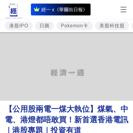
即
經一 x《華爾街日報》
時
財
港股IPO
日圓
Pokemon卡
美股科技股
經
專
題
投
資
樓
市
理
【公用股兩電一煤大執位】煤氣、中
財
電、港燈都唔敢買！新首選香港電訊
商
｜港股專題｜投資有道
業