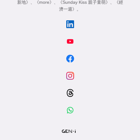
新地》
、
《more》
、
《Sunday Kiss 親子童萌》
、
《經
濟一週》
。