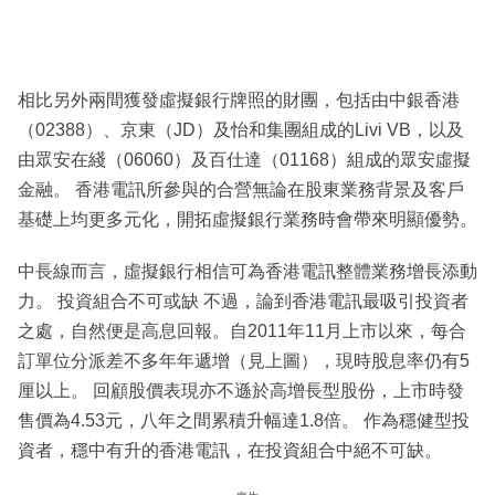
相比另外兩間獲發虛擬銀行牌照的財團，包括由中銀香港
（02388）、京東（JD）及怡和集團組成的Livi VB，以及
由眾安在綫（06060）及百仕達（01168）組成的眾安虛擬
金融。 香港電訊所參與的合營無論在股東業務背景及客戶
基礎上均更多元化，開拓虛擬銀行業務時會帶來明顯優勢。
中長線而言，虛擬銀行相信可為香港電訊整體業務增長添動
力。 投資組合不可或缺 不過，論到香港電訊最吸引投資者
之處，自然便是高息回報。自2011年11月上市以來，每合
訂單位分派差不多年年遞增（見上圖），現時股息率仍有5
厘以上。 回顧股價表現亦不遜於高增長型股份，上市時發
售價為4.53元，八年之間累積升幅達1.8倍。 作為穩健型投
資者，穩中有升的香港電訊，在投資組合中絕不可缺。