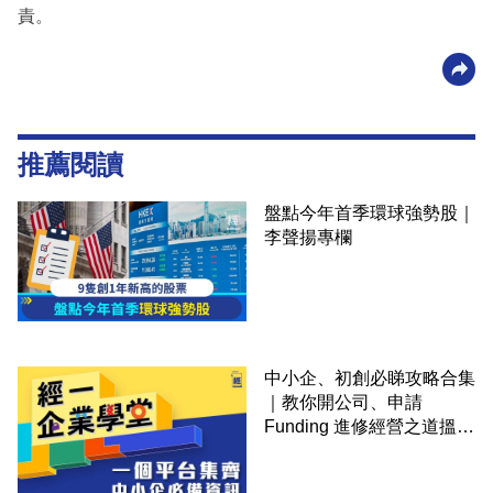
責。
推薦閱讀
盤點今年首季環球強勢股｜
李聲揚專欄
中小企、初創必睇攻略合集
｜教你開公司、申請
Funding 進修經營之道搵大
錢！