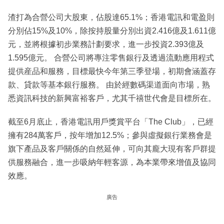
渣打為合營公司大股東，佔股達65.1%；香港電訊和電盈則
分別佔15%及10%，除按持股量分別出資2.416億及1.611億
元，並將根據初步業務計劃要求，進一步投資2.393億及
1.595億元。 合營公司將專注零售銀行及透過流動應用程式
提供産品和服務，目標最快今年第三季登場，初期會涵蓋存
款、貸款等基本銀行服務。 由於經數碼渠道面向市場，熟
悉資訊科技的新興富裕客戶，尤其千禧世代會是目標所在。
截至6月底止，香港電訊用戶獎賞平台「The Club」，已經
擁有284萬客戶，按年增加12.5%；參與虛擬銀行業務會是
旗下產品及客戶關係的自然延伸，可向其龐大現有客戶群提
供服務融合，進一步吸納年輕客源，為本業帶來增值及協同
效應。
廣告