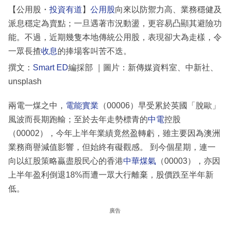
【公用股・
投資有道
】
公用股
向來以防禦力高、業務穩健及
派息穩定為賣點；一旦遇著市況動盪，更容易凸顯其避險功
能。不過，近期幾隻本地傳統公用股，表現卻大為走樣，令
一眾長揸
收息
的捧場客叫苦不迭。
撰文：
Smart ED
編採部 ｜圖片：新傳媒資料室、中新社、
unsplash
兩電一煤之中，
電能實業
（00006）早受累於英國「脫歐」
風波而長期跑輸；至於去年走勢標青的
中電
控股
（00002），今年上半年業績竟然盈轉虧，雖主要因為澳洲
業務商譽減值影響，但始終有礙觀感。 到今個星期，連一
向以紅股策略贏盡股民心的香港
中華煤氣
（00003），亦因
上半年盈利倒退18%而遭一眾大行離棄，股價跌至半年新
低。
廣告