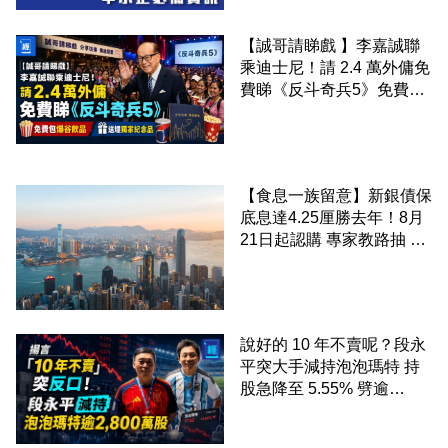
【誠哥請睇戲 】李嘉誠聯
乘迪士尼！請 2.4 萬外傭免
費睇《反斗奇兵5》免費包
爆谷飲品 送埋獨家紀念品
【食息一族留意】新銀債保
底息達4.25厘勝去年！8月
21日起認購 專家教路抽 20
至 30 手 鎖定三年高息
說好的 10 年不賣呢？段永
平突大手減持泡泡瑪特 持
股急降至 5.55% 劈逾
2,800 萬股 4月才入局 上月
剛向網民派定心丸