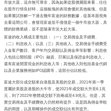
市放大器，這亦無可厚非，因為如果從股價層面來看，往往
在股市行情良好時，這個板塊的表現會優於其他板塊。但是
如果嘗試拆解一下過去幾年富途的財務數據，從基本面視角
去看這間公司，會發現富途並不僅僅是一個牛市放大器，具
體的財務業績，並不是隨著市況大起大落。
富途的收入構成主要包括：（一）交易佣金及手續費、
（二）利息收入；以及（三）其他收入。交易佣金手續費受
入金客戶數目、客戶年均交易額以及佣金率等影響；利息收
入包括公開招股（IPO）融資、孖展以及保證金利息收入，
還有富途閒置現金的利息收入等；其他收入則包括基金代銷
以及企業服務例如IPO認購等，這部分佔比較低。
富途大部分成交額來自港股及美股的交易，2021年第一季
度屬於美股及港股的大牛市，使2021年成交額大升至6.1兆
元，到了2022年整體成交額下跌兩成至4.9兆元。但是，其
實交易佣金及手續費收入仍然稍有提升，這是因為佣金率較
高的期貨，以及期權操作的成交額佔比有所提升。