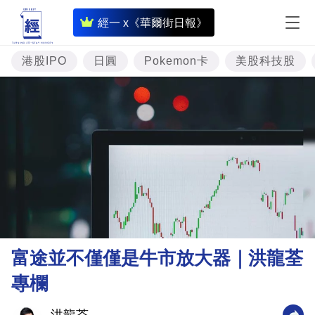
即
經一 x《華爾街日報》
時
財
港股IPO
日圓
Pokemon卡
美股科技股
經
專
題
投
資
樓
市
理
富途並不僅僅是牛市放大器｜洪龍荃
財
專欄
商
業