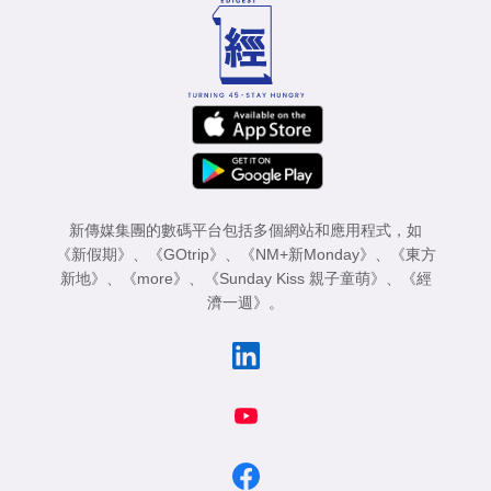
新傳媒集團的數碼平台包括多個網站和應用程式，如
《新假期》
、
《GOtrip》
、
《NM+新Monday》
、
《東方
新地》
、
《more》
、
《Sunday Kiss 親子童萌》
、
《經
濟一週》
。