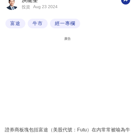
洪龍荃
Aug 23 2024
投資
科
技
富途
牛市
經一專欄
職
場
廣告
生
活
時
事
專
欄
訂
閱
專
證券商板塊包括富途（美股代號：Futu）在內常常被喻為牛
區