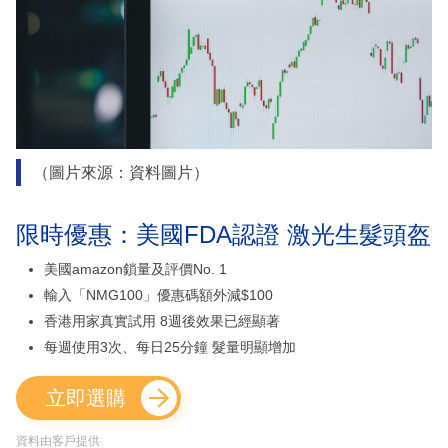
（圖片來源：資料圖片）
限時優惠：美國FDA認證 激光生髮頭盔
美國amazon鎖量及評價No. 1
輸入「NMG100」優惠碼額外減$100
香港用家真實試用 8週後效果已經顯著
每週使用3次、每日25分鐘 髮量明顯增加
立即選購
資料由客戶提供