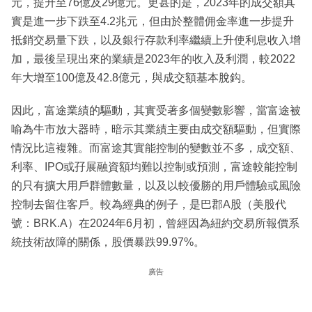
元，提升至76億及29億元。更甚的是，2023年的成交額其
實是進一步下跌至4.2兆元，但由於整體佣金率進一步提升
抵銷交易量下跌，以及銀行存款利率繼續上升使利息收入增
加，最後呈現出來的業績是2023年的收入及利潤，較2022
年大增至100億及42.8億元，與成交額基本脫鈎。
因此，富途業績的驅動，其實受著多個變數影響，當富途被
喻為牛市放大器時，暗示其業績主要由成交額驅動，但實際
情況比這複雜。而富途其實能控制的變數並不多，成交額、
利率、IPO或孖展融資額均難以控制或預測，富途較能控制
的只有擴大用戶群體數量，以及以較優勝的用戶體驗或風險
控制去留住客戶。較為經典的例子，是巴郡A股（美股代
號：BRK.A）在2024年6月初，曾經因為紐約交易所報價系
統技術故障的關係，股價暴跌99.97%。
廣告