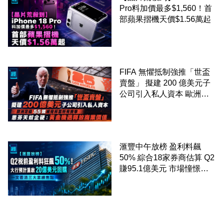
Pro料加價最多$1,560！首
部蘋果摺機天價$1.56萬起
FIFA 無懼抵制強推「世盃
賣盤」 擬建 200 億美元子
公司引入私人資本 歐洲足
協 55 國威脅杯葛所有賽事
恩芬天奴企硬：黃金機遇釋
放商業價值
滙豐中午放榜 盈利料飆
50% 綜合18家券商估算 Q2
賺95.1億美元 市場憧憬重
啟20億美元回購 一文看清
三大業績焦點