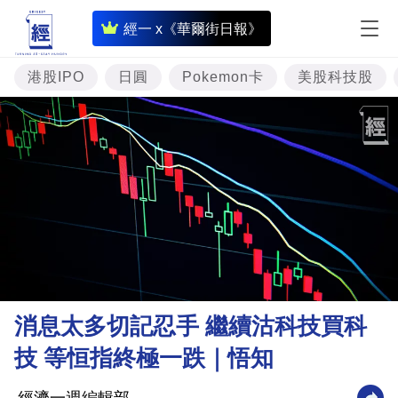
即
經一 x《華爾街日報》
時
財
港股IPO
日圓
Pokemon卡
美股科技股
經
專
題
投
資
樓
市
理
消息太多切記忍手 繼續沽科技買科
財
技 等恒指終極一跌｜悟知
商
業