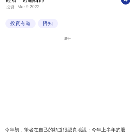
經濟一週編輯部
Mar 9 2022
投資
科
技
投資有道
悟知
職
場
廣告
生
活
時
事
專
欄
訂
閱
專
今年初，筆者在自己的頻道很認真地說：今年上半年的股
區