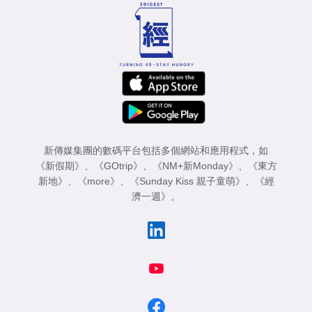
新傳媒集團的數碼平台包括多個網站和應用程式，如
《新假期》
、
《GOtrip》
、
《NM+新Monday》
、
《東方
新地》
、
《more》
、
《Sunday Kiss 親子童萌》
、
《經
濟一週》
。