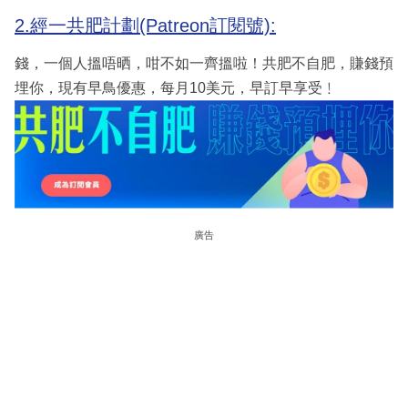
2.經一共肥計劃(Patreon訂閱號):
錢，一個人搵唔晒，咁不如一齊搵啦！共肥不自肥，賺錢預
埋你，現有早鳥優惠，每月10美元，早訂早享受﹗
廣告