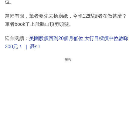
位。
篇幅有限，筆者要先去搶廁紙，今晚12點讀者在做甚麼？
筆者book了上飛鵝山頂剪頭髮。
延伸閱讀：
美團股價回到20個月低位 大行目標價中位數睇
300元！ ｜ 聶sir
廣告