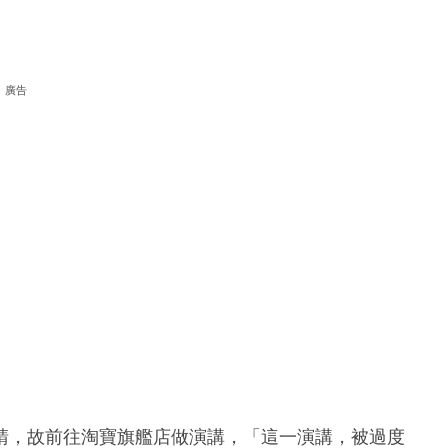
廣告
請，故前往淘寶旗艦店做演講，「這一演講，被過度