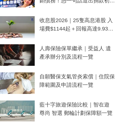
銷債務！憑一句話道出捐款初
衷：加州26萬人接獲免債通知、
一度被誤當詐騙手段
收息股2026｜25隻高息港股 入
場費$1144起＋回報高達9.93
厘！持續更新
人壽保險保單繼承｜受益人 遺
產承辦分別及流程一覽
自願醫保支氣管炎索償｜住院保
障範圍及申請流程一覽
藍十字旅遊保險比較｜智在遊
尊尚 智選 郵輪計劃保障額一覽