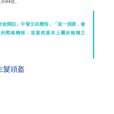
升84倍。
老俞閑話」中發文回應指，「這一演講，被
台的戰略轉移，這當然基本上屬於無稽之
生髮頭盔