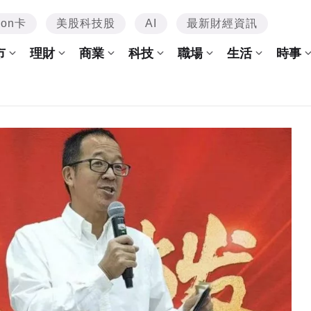
mon卡
美股科技股
AI
最新財經資訊
市
理財
商業
科技
職場
生活
時事