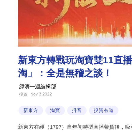
新東方轉戰玩淘寶雙11直
淘」：全是無稽之談！
經濟一週編輯部
Nov 3 2022
投資
新東方
淘寶
抖音
投資有道
新東方在綫（1797）自年初轉型直播帶貨後，