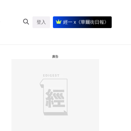
登入
經一 x《華爾街日報》
廣告