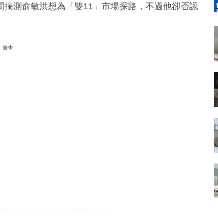
間揣測俞敏洪想為「雙11」市場探路，不過他卻否認
廣告