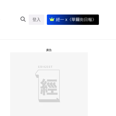
登入
經一 x《華爾街日報》
廣告