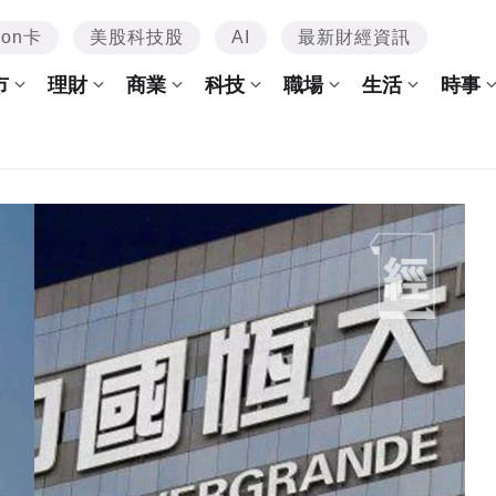
mon卡
美股科技股
AI
最新財經資訊
市
理財
商業
科技
職場
生活
時事