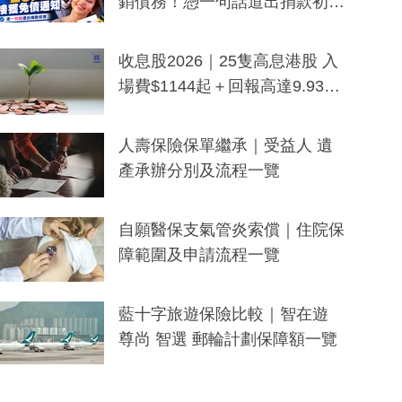
銷債務！憑一句話道出捐款初
衷：加州26萬人接獲免債通知、
一度被誤當詐騙手段
收息股2026｜25隻高息港股 入
場費$1144起＋回報高達9.93
厘！持續更新
人壽保險保單繼承｜受益人 遺
產承辦分別及流程一覽
自願醫保支氣管炎索償｜住院保
障範圍及申請流程一覽
藍十字旅遊保險比較｜智在遊
尊尚 智選 郵輪計劃保障額一覽