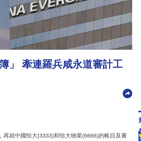
簿」 牽連羅兵咸永道審計工
就中國恒大(3333)和恒大物業(6666)的帳目及審