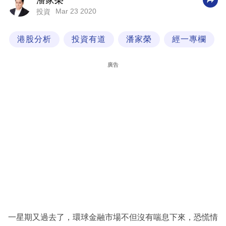
潘家榮
Mar 23 2020
投資
科
技
港股分析
投資有道
潘家榮
經一專欄
職
場
廣告
生
活
時
事
專
欄
訂
閱
專
一星期又過去了，環球金融市場不但沒有喘息下來，恐慌情
區