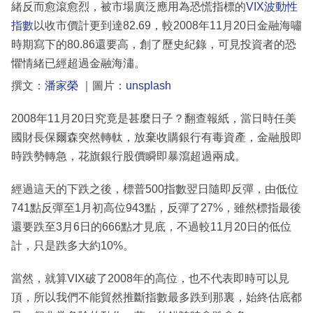
緒反而愈滾愈烈，被市場廣泛應用為恐慌指標的
VIX波動性
指數
以收市價計更到達82.69，較2008年11月20日金融海嘯
時期寫下的80.86還要高，創了歷史紀錄，可見投資者的恐
懼情緒已經超過金融海潚。
撰文：
潘家榮
｜圖片：
unsplash
2008年11月20日究竟是甚麼日子？翻查報紙，當日時任美
國財長保爾森突然轉軚，放棄收購銀行有毒資產，金融股即
時跌勢轉急，花旗銀行股價瞬即暴瀉超過兩成。
經過這天的下跌之後，標普500指數翌日隨即反彈，由低位
741點反彈至1月初高位943點，反彈了27%，雖然標指最後
還要跌至3月6日的666點才見底，不過較11月20日的低位
計，只是跌多大約10%。
當然，就算VIX破了2008年的高位，也不代表即時可以見
頂，所以我們不能貿然推斷指數最多跌到那裏，始終估底都