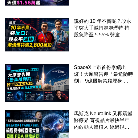
說好的 10 年不賣呢？段永
平突大手減持泡泡瑪特 持
股急降至 5.55% 劈逾
2,800 萬股 4月才入局 上月
剛向網民派定心丸
SpaceX上市首份季績出
爐！大摩警告迎「最危險時
刻」 9億股解禁殺埋身 拆
解馬斯克AI與太空風控局
馬斯克 Neuralink 又再震撼
醫療界 盲視晶片最快半年
內啟動人體植入 繞過視神
經直連大腦 已獲 FDA 綠燈