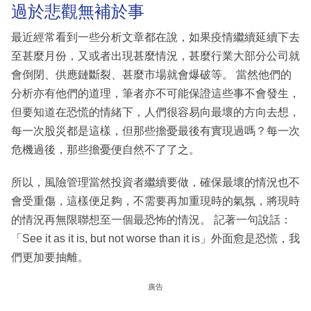
過於悲觀無補於事
最近經常看到一些分析文章都在說，如果疫情繼續延續下去
至甚麼月份，又或者出現甚麼情況，甚麼行業大部分公司就
會倒閉、供應鏈斷裂、甚麼市場就會爆破等。 當然他們的
分析亦有他們的道理，筆者亦不可能保證這些事不會發生，
但要知道在恐慌的情緒下，人們很容易向最壞的方向去想，
每一次股災都是這樣，但那些擔憂最後有實現過嗎？每一次
危機過後，那些擔憂便自然不了了之。
所以，風險管理當然投資者繼續要做，確保最壞的情況也不
會受重傷，這樣便足夠，不需要再加重現時的氣氛，將現時
的情況再無限聯想至一個最恐怖的情況。 記著一句說話：
「See it as it is, but not worse than it is」外面愈是恐慌，我
們更加要抽離。
廣告