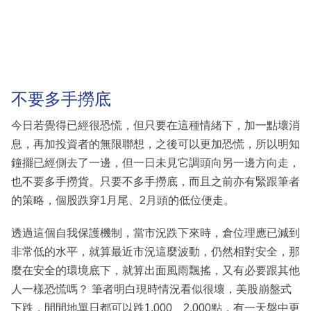
不要多手撈底
今日若覺得已經很恐慌，但只要在這種情緒下，加一點壞消
息，再加投資者的無限聯想，之後可以更加恐慌，所以明知
鐘擺已經側去了一邊，但一日未見它調頭向另一邊方向走，
也不要多手撈貨。只要不多手撈底，而且之前亦有緊跟筆者
的策略，個股跌穿1月尾、2月頭的低位便走。
透過這個自我保護機制，當市況跌下來時，倉位理應已減到
非常低的水平，就算最近市況這麼波動，仍然相對安全，那
麼在安全的環境底下，就算出面風雨飄搖，又有必要跟其他
人一樣恐慌嗎？ 筆者明白現時情況看似很壞，美股崩盤式
下跌，閒閒地單日都可以跌1,000、2,000點，有一天盤中更