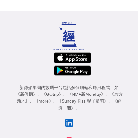
新傳媒集團的數碼平台包括多個網站和應用程式，如
《新假期》
、
《GOtrip》
、
《NM+新Monday》
、
《東方
新地》
、
《more》
、
《Sunday Kiss 親子童萌》
、
《經
濟一週》
。