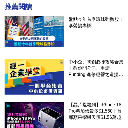
推薦閱讀
盤點今年首季環球強勢股｜
李聲揚專欄
中小企、初創必睇攻略合集
｜教你開公司、申請
Funding 進修經營之道搵大
錢！
【晶片荒殺到】iPhone 18
Pro料加價最多$1,560！首
部蘋果摺機天價$1.56萬起