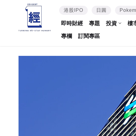
港股IPO
日圓
Poke
即時財經
專題
投資
樓
專欄
訂閱專區