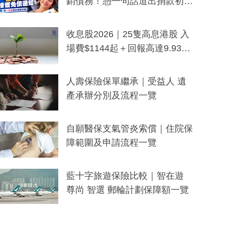
銷債務！憑一句話道出捐款初
衷：加州26萬人接獲免債通知、
一度被誤當詐騙手段
收息股2026｜25隻高息港股 入
場費$1144起＋回報高達9.93
厘！持續更新
人壽保險保單繼承｜受益人 遺
產承辦分別及流程一覽
自願醫保支氣管炎索償｜住院保
障範圍及申請流程一覽
藍十字旅遊保險比較｜智在遊
尊尚 智選 郵輪計劃保障額一覽