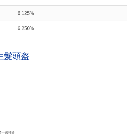
6.125%
6.250%
生髮頭盔
濟一週推介