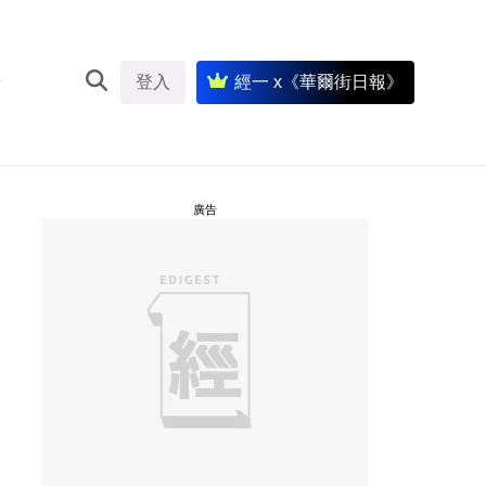
登入
經一 x《華爾街日報》
廣告