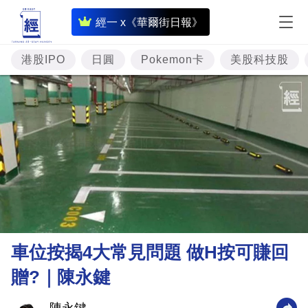
即
經一 x《華爾街日報》
時
財
港股IPO
日圓
Pokemon卡
美股科技股
經
專
題
投
資
樓
市
理
車位按揭4大常見問題 做H按可賺回
財
贈?｜陳永鍵
商
業