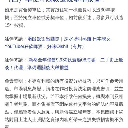
如果是買合契車位，其實跟住宅一樣最長可以造30年按
揭；至於獨立車位或分契車位，如前段所述，最多只可以造
15年按揭。
延伸閱讀：
兩餸飯衝出國際｜深水埗叫蒸雞 日本靚女
YouTuber狂飲啤酒：好味Oishi!（有片）
延伸閱讀：
新盤全年僅售9,930伙衰過08海嘯 + 二手史上最
淡！代理：準備通關後大舉推盤
免責聲明：本專頁刊載的所有投資分析技巧，只可作參考用
途。市場瞬息萬變，讀者在作出投資決定前理應審慎，並主
動掌握市場最新狀況。若不幸招致任何損失，概與本刊及相
關作者無關。而本集團旗下網站或社交平台的網誌內容及觀
點，僅屬筆者個人意見，與新傳媒立場無關。本集團旗下網
站對因上述人士張貼之資訊內容所帶來之損失或損害概不負
責。