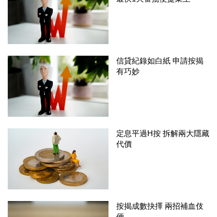
信貸紀錄如白紙 申請按揭
有巧妙
定息平過H按 拆解兩大隱藏
代價
按揭成數抉擇 兩招補血伎
倆