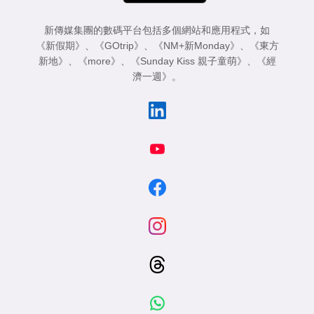
新傳媒集團的數碼平台包括多個網站和應用程式，如
《新假期》
、
《GOtrip》
、
《NM+新Monday》
、
《東方
新地》
、
《more》
、
《Sunday Kiss 親子童萌》
、
《經
濟一週》
。