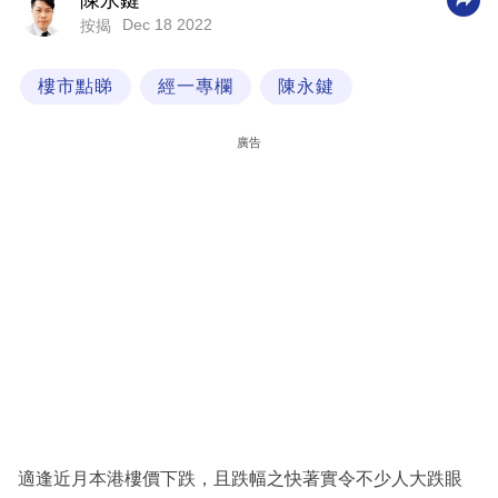
陳永鍵
Dec 18 2022
按揭
科
技
樓市點睇
經一專欄
陳永鍵
職
場
廣告
生
活
時
事
專
欄
訂
閱
專
適逢近月本港樓價下跌，且跌幅之快著實令不少人大跌眼
區