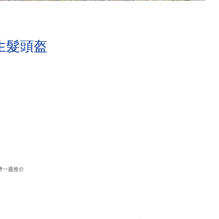
生髮頭盔
濟一週推介