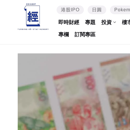
港股IPO
日圓
Poke
即時財經
專題
投資
樓
專欄
訂閱專區