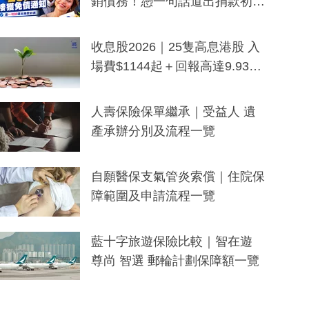
銷債務！憑一句話道出捐款初
衷：加州26萬人接獲免債通知、
一度被誤當詐騙手段
收息股2026｜25隻高息港股 入
場費$1144起＋回報高達9.93
厘！持續更新
人壽保險保單繼承｜受益人 遺
產承辦分別及流程一覽
自願醫保支氣管炎索償｜住院保
障範圍及申請流程一覽
藍十字旅遊保險比較｜智在遊
尊尚 智選 郵輪計劃保障額一覽