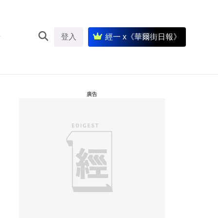
登入
經一 x《華爾街日報》
廣告