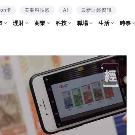
mon卡
美股科技股
AI
最新財經資訊
市
理財
商業
科技
職場
生活
時事