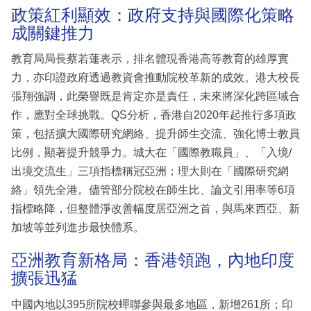
政策紅利顯效：政府支持與國際化策略
成關鍵推力
教育局局長蔡若蓮表示，排名體現香港高等教育的雄厚實
力，亦印證政府透過教資會推動院校革新的成效。港大校長
張翔強調，此榮譽既是肯定亦是責任，未來將深化跨區域合
作，應對全球挑戰。QS分析，香港自2020年起推行多項政
策，包括擴大國際研究網絡、提升師生交流、強化博士教員
比例，顯著提升競爭力。城大在「國際教職員」、「入境/
出境交流生」三項指標稱冠亞洲；理大則在「國際研究網
絡」領先全港。儘管部分院校在師生比、論文引用率等6項
指標略降，但整體淨改善幅度居亞洲之首，與馬來西亞、新
加坡等並列進步最快體系。
亞洲教育新格局：香港領跑，內地印度
擴張迅猛
中國內地以395所院校蟬聯參與最多地區，新增261所；印