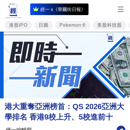
即
經一 x《華爾街日報》
時
財
港股IPO
日圓
Pokemon卡
美股科技股
經
專
題
投
資
樓
市
理
港大重奪亞洲榜首：QS 2026亞洲大
財
學排名 香港9校上升、5校進前十
商
業