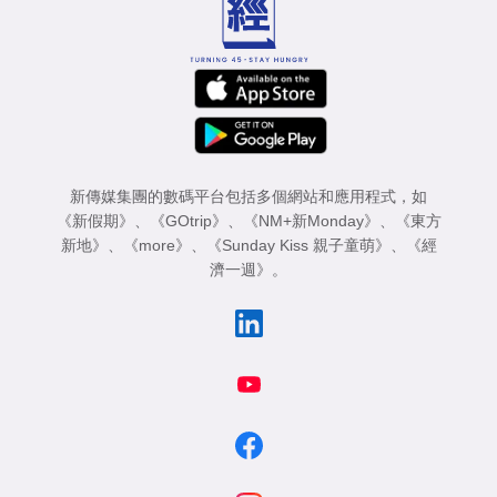
新傳媒集團的數碼平台包括多個網站和應用程式，如
《新假期》
、
《GOtrip》
、
《NM+新Monday》
、
《東方
新地》
、
《more》
、
《Sunday Kiss 親子童萌》
、
《經
濟一週》
。