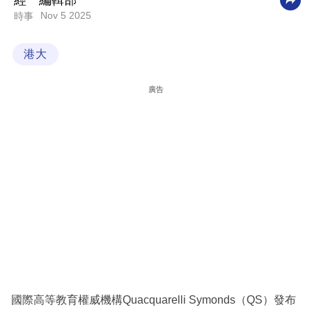
經一編輯部
Nov 5 2025
時事
科
技
港大
職
場
廣告
生
活
時
事
專
欄
訂
閱
專
國際高等教育權威機構Quacquarelli Symonds（QS）發布
區