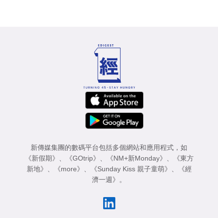
新傳媒集團的數碼平台包括多個網站和應用程式，如
《新假期》
、
《GOtrip》
、
《NM+新Monday》
、
《東方
新地》
、
《more》
、
《Sunday Kiss 親子童萌》
、
《經
濟一週》
。