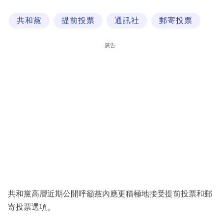
科
共和黨
提前投票
通訊社
郵寄投票
技
職
廣告
場
生
活
時
事
專
欄
訂
閱
共和黨高層近期公開呼籲黨內應更積極地接受提前投票和郵
專
寄投票選項。
區