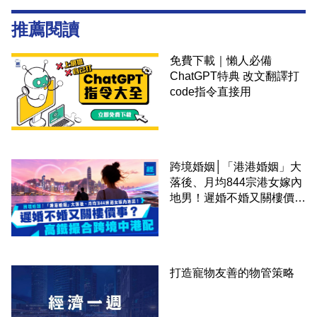
推薦閱讀
免費下載｜懶人必備
ChatGPT特典 改文翻譯打
code指令直接用
跨境婚姻│「港港婚姻」大
落後、月均844宗港女嫁內
地男！遲婚不婚又關樓價
事？高鐵撮合跨境中港配
打造寵物友善的物管策略