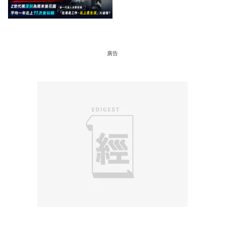
成本 跨境擁抱大灣區生活
圈
廣告