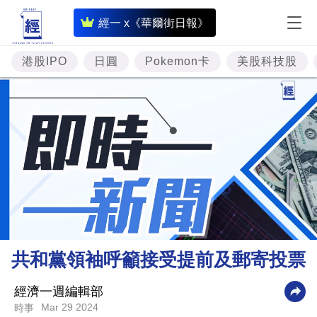
即
經一 x《華爾街日報》
時
財
港股IPO
日圓
Pokemon卡
美股科技股
經
專
題
投
資
樓
市
理
共和黨領袖呼籲接受提前及郵寄投票
財
商
經濟一週編輯部
Mar 29 2024
時事
業