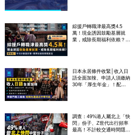
綜援戶轉職津最高獎4.5
萬！現金誘因鼓勵基層就
業，戒除長期福利依賴？鄧
家彪：今次計劃是好事，精
準扶貧助單親家庭
日本永居條件收緊│收入日
語全面加辣、申請人須繳納
30年「厚生年金」！配偶
申請快變慢 趕絕境外土豪
課金移居
調查：49%港人屬北上「快
閃」份子、Z世代出行頻率
最高！不計較交通時間隱形