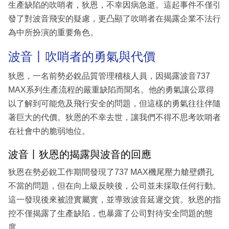
生產缺陷的吹哨者，狄恩，不幸因病急逝。這起事件不僅引
發了對波音飛安的疑慮，更凸顯了吹哨者在揭露企業不法行
為中所扮演的重要角色。
波音丨吹哨者的勇氣與代價
狄恩，一名前勢必銳品質管理稽核人員，因揭露波音737
MAX系列生產流程的嚴重缺陷而聞名。他的勇氣讓公眾得
以了解到可能危及飛行安全的問題，但這樣的勇氣往往伴隨
著巨大的代價。狄恩的不幸去世，讓我們不得不思考吹哨者
在社會中的脆弱地位。
波音丨狄恩的揭露與波音的回應
狄恩在勢必銳工作期間發現了737 MAX機尾壓力艙壁鑽孔
不當的問題，但在向上級反映後，公司並未採取任何行動。
這一發現後來被證實屬實，並導致波音延遲交貨。狄恩的指
控不僅揭露了生產缺陷，也暴露了公司對待安全問題的態
度。