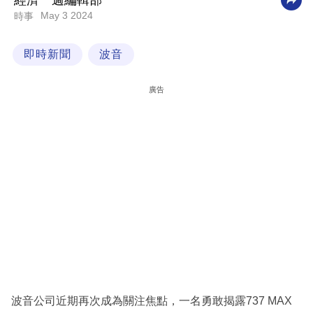
經濟一週編輯部
May 3 2024
時事
科
技
即時新聞
波音
職
場
廣告
生
活
時
事
專
欄
訂
閱
專
波音公司近期再次成為關注焦點，一名勇敢揭露737 MAX
區