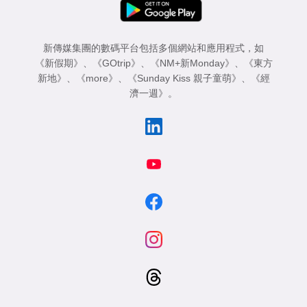
新傳媒集團的數碼平台包括多個網站和應用程式，如
《新假期》
、
《GOtrip》
、
《NM+新Monday》
、
《東方
新地》
、
《more》
、
《Sunday Kiss 親子童萌》
、
《經
濟一週》
。