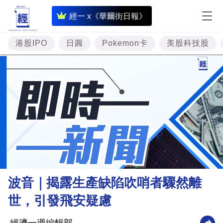
即
經一 x《華爾街日報》
時
財
港股IPO
日圓
Pokemon卡
美股科技股
經
專
題
投
資
樓
市
理
波音｜揭露生產缺陷吹哨者驟然離
財
世，引發飛安疑慮
商
業