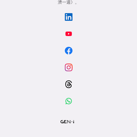
濟一週》
。