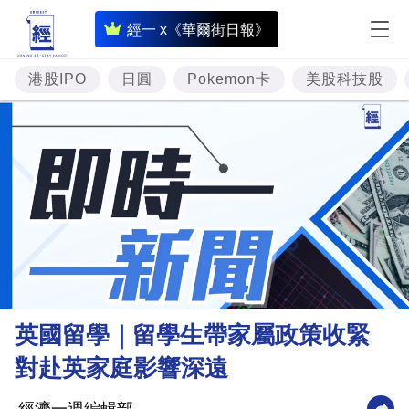
即
經一 x《華爾街日報》
時
財
港股IPO
日圓
Pokemon卡
美股科技股
經
專
題
投
資
樓
市
理
英國留學｜留學生帶家屬政策收緊
財
對赴英家庭影響深遠
商
業