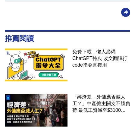
推薦閱讀
免費下載｜懶人必備
ChatGPT特典 改文翻譯打
code指令直接用
「經濟差，外傭應否減人
工？」中產僱主開支不勝負
荷 最低工資減至$3100蚊
才合理：已經高過東南亞地
區