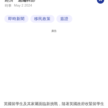
經濟一週編輯部
May 2 2024
時事
科
技
即時新聞
移民政策
簽證
職
場
廣告
生
活
時
事
專
欄
訂
閱
專
英國留學生及其家屬面臨新挑戰，隨著英國政府收緊留學生
區