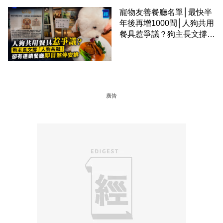
寵物友善餐廳名單│最快半
年後再增1000間│人狗共用
餐具惹爭議？狗主長文撐
「人狗共融」 卻有連鎖餐
廳即日煞停安排
廣告