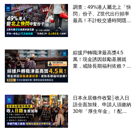
調查：49%港人屬北上「快
閃」份子、Z世代出行頻率
最高！不計較交通時間隱形
成本 跨境擁抱大灣區生活
圈
綜援戶轉職津最高獎4.5
萬！現金誘因鼓勵基層就
業，戒除長期福利依賴？鄧
家彪：今次計劃是好事，精
準扶貧助單親家庭
日本永居條件收緊│收入日
語全面加辣、申請人須繳納
30年「厚生年金」！配偶
申請快變慢 趕絕境外土豪
課金移居