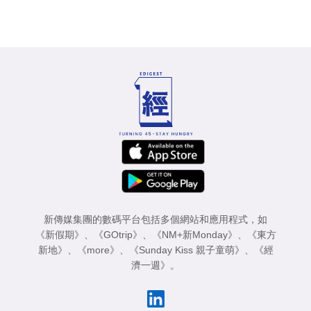
新傳媒集團的數碼平台包括多個網站和應用程式，如
《新假期》
、
《GOtrip》
、
《NM+新Monday》
、
《東方
新地》
、
《more》
、
《Sunday Kiss 親子童萌》
、
《經
濟一週》
。