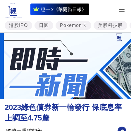
即
經一 x《華爾街日報》
時
財
港股IPO
日圓
Pokemon卡
美股科技股
經
專
題
投
資
樓
市
理
2023綠色債券新一輪發行 保底息率
財
上調至4.75釐
商
業