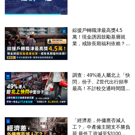
綜援戶轉職津最高獎4.5
萬！現金誘因鼓勵基層就
業，戒除長期福利依賴？鄧
家彪：今次計劃是好事，精
準扶貧助單親家庭
調查：49%港人屬北上「快
閃」份子、Z世代出行頻率
最高！不計較交通時間隱形
成本 跨境擁抱大灣區生活
圈
「經濟差，外傭應否減人
工？」中產僱主開支不勝負
荷 最低工資減至$3100蚊