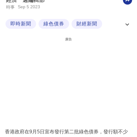
經濟一週編輯部
Sep 5 2023
時事
科
技
即時新聞
綠色債券
財經新聞
職
金融市場
場
廣告
生
活
時
事
專
欄
訂
閱
專
香港政府在9月5日宣布發行第二批綠色債券，發行額不少
區