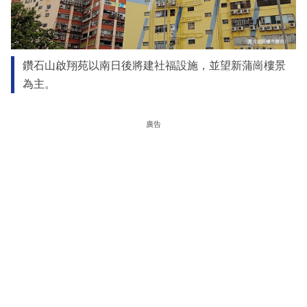
鑽石山啟翔苑以南日後將建社福設施，並望新蒲崗樓景
為主。
廣告