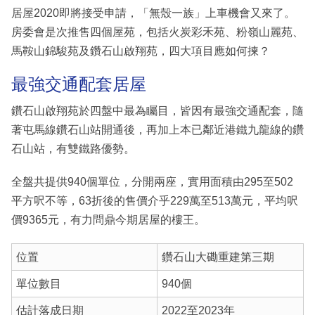
居屋2020即將接受申請，「無殼一族」上車機會又來了。
房委會是次推售四個屋苑，包括火炭彩禾苑、粉嶺山麗苑、
馬鞍山錦駿苑及鑽石山啟翔苑，四大項目應如何揀？
最強交通配套居屋
鑽石山啟翔苑於四盤中最為矚目，皆因有最強交通配套，隨
著屯馬線鑽石山站開通後，再加上本已鄰近港鐵九龍線的鑽
石山站，有雙鐵路優勢。
全盤共提供940個單位，分開兩座，實用面積由295至502
平方呎不等，63折後的售價介乎229萬至513萬元，平均呎
價9365元，有力問鼎今期居屋的樓王。
位置
鑽石山大磡重建第三期
單位數目
940個
估計落成日期
2022至2023年