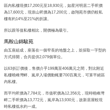
區內私樓現價17,200元至18,930元，如星河明居二手呎價
為17,600元，現祟山呎價為17,200元，啟翔苑市價仍較私
樓有約14%至21%的折讓。
所以跟等值私樓相比，開價極為吸引。
馬鞍山錦駿苑
由五座組成，座落在一個窄長的地盤之上，並採取一字型的
方式排開，合共提供2,079個單位。
以63折訂價後，售價介乎199萬至406萬元之間，對比附近
私樓曉峰灣畔、嵐岸入場價動輒要700百萬元，可算平絕區
內私樓。
而平均呎價為7,784元，市值呎價為12,356元，現時曉峰灣
畔二手呎價為13,772元，嵐岸為13,930元，故新居屋較現
時私樓低水約一成。