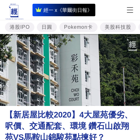
即
經一 x《華爾街日報》
時
財
港股IPO
日圓
Pokemon卡
美股科技股
經
專
題
投
資
樓
市
理
【新居屋比較2020】4大屋苑優劣、
財
呎價、交通配套、環境 鑽石山啟翔
商
苑VS馬鞍山錦駿苑點揀好？
業