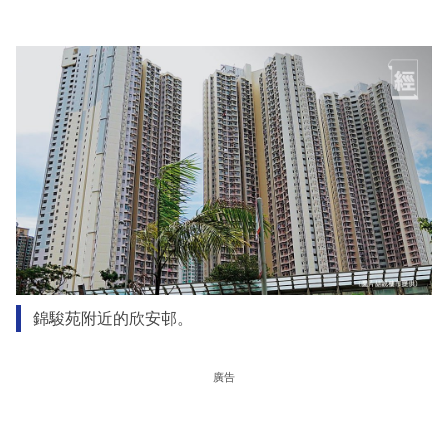
錦駿苑附近的欣安邨。
廣告