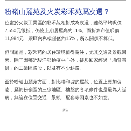
粉嶺山麗苑及火炭彩禾苑屬次選？
位處於火炭工業區的彩禾苑相對成為次選，雖然平均呎價
7,550元很抵，仍較上期居屋高約11%。而折算市值呎價
11,984元，跟區內私樓僅低約15%，所以開價不算低。
但問題是，彩禾苑的居住環境值得關注，尤其交通及景觀因
素。除了因鄰近駿洋邨檢疫中心外，徒步回家經過「坳背灣
街」的工業區路段，以及有不少斜路。
至於粉嶺山麗苑方面，對比聯和墟的屋苑，位置上更加偏
遠，屬於粉嶺區的三線地區。樓盤的各項條件也是最為人詬
病，無論在位置交通、景觀、配套等因素也不如意。
廣告