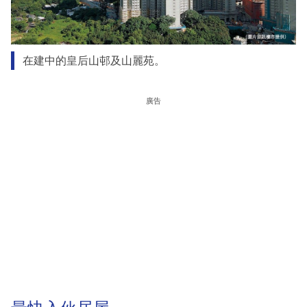
在建中的皇后山邨及山麗苑。
廣告