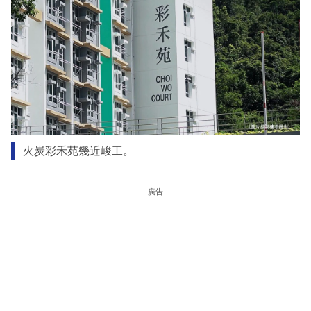
火炭彩禾苑幾近峻工。
廣告