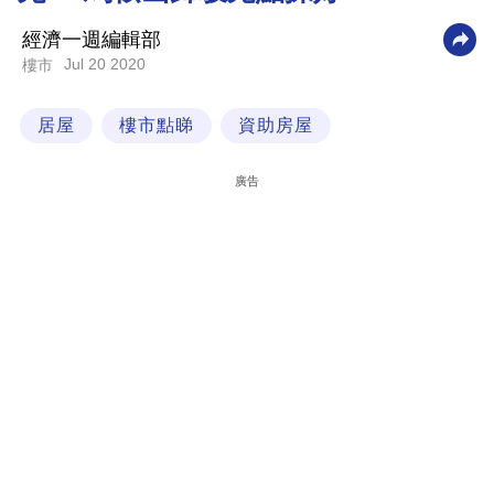
科
經濟一週編輯部
技
Jul 20 2020
樓市
職
居屋
樓市點睇
資助房屋
場
生
廣告
活
時
事
專
欄
訂
閱
專
區