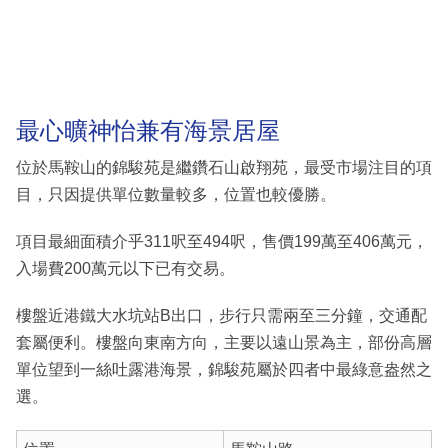
最心曠神怡兼有海景居屋
位於馬鞍山的錦駿苑是繼鑽石山啟翔苑，最受市場注目的項
目，只因提供單位數量較多，位置也較優勝。
項目最細面積介乎311呎至494呎，售價199萬至406萬元，
入場費200萬元以下已有交易。
樓盤近港鐵大水坑站B出口，步行只需兩至三分鐘，交通配
套屬便利。樓盤向東南方向，主要以遠山景為主，部份高層
單位望到一絲吐露港海景，錦駿苑屬於四者中最綠意盎然之
選。