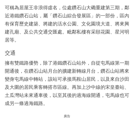
可稱為居屋王非浪得虛名，位處鑽石山大磡重建第三期，鄰
近港鐵鑽石山站，屬「鑽石山綜合發展區」的一部份，區內
有保育歷史建築、將建的活水公園、文化園境大道、將來興
建孔廟、及公共交通交匯處。毗鄰私樓有采頤花園、星河明
居等。
交通
擁有雙鐵路優勢，除了港鐵鑽石山站外，自從屯馬線第一期
開通後，在鑽石山站月台的擴建新轉線月台，鑽石山站將來
變身屯馬線中轉站，該站可承接馬鞍山居民，以及來自沙田
及大圍的居民乘客轉搭市區線。再加上沙中線的宋皇臺站、
土瓜灣站未來通車後，以至其後的過海線開通，屯馬線也可
成另一條過海鐵路。
廣告