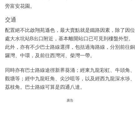
旁富安花園。
交通
配置絕不比啟翔苑遜色，最大賣點就是鐵路因素，除了因位
處大水坑站B出口附近，基本離開站口已可見到樓盤外型。
此外，亦有不少巴士路線選擇，包括過海路線，分別前往銅
鑼灣、中環，及前往西灣河、柴灣一帶。
同時亦有巴士路線途徑新界葵涌；經東九龍彩虹、牛頭角、
觀塘等；經中九龍旺角、尖沙咀等，以及經西九龍深水埗、
荔枝角。巴士路線可算是四通八達。
廣告