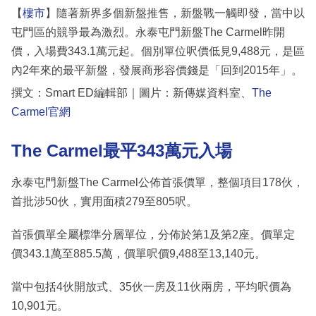
【
樓市
】隨著新界多個新盤推售，新盤戰一觸即發，當中以
屯門區的競爭最為激烈。永泰屯門新盤The Carmel昨開
價，入場費343.1萬元起。個別單位呎價低見9,488元，是區
內2年來的最平新盤，發展商形容價錢是「回到2015年」。
撰文：Smart ED編輯部｜圖片：新傳媒資料室、
The
Carmel官網
The Carmel最平343萬元入場
永泰屯門新盤The Carmel公佈首張價單，整個項目178伙，
首批涉50伙，實用面積279至805呎。
首張價單全屬標準分層單位，分佈於第1及第2座。價單定
價343.1萬至885.5萬，價單呎價9,488至13,140元。
當中包括4伙開放式、35伙一房及11伙兩房，平均呎價為
10,901元。