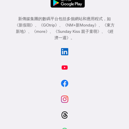
新傳媒集團的數碼平台包括多個網站和應用程式，如
《新假期》
、
《GOtrip》
、
《NM+新Monday》
、
《東方
新地》
、
《more》
、
《Sunday Kiss 親子童萌》
、
《經
濟一週》
。