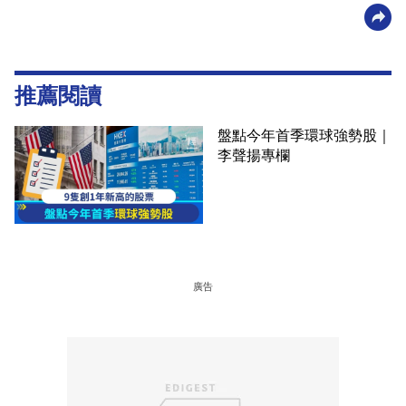
推薦閱讀
盤點今年首季環球強勢股｜
李聲揚專欄
廣告