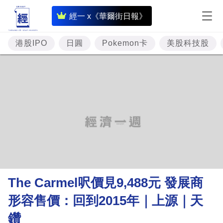
即
經一 x《華爾街日報》
時
財
港股IPO
日圓
Pokemon卡
美股科技股
經
專
題
投
資
樓
市
理
The Carmel呎價見9,488元 發展商
財
形容售價：回到2015年｜上源｜天
商
鑽
業