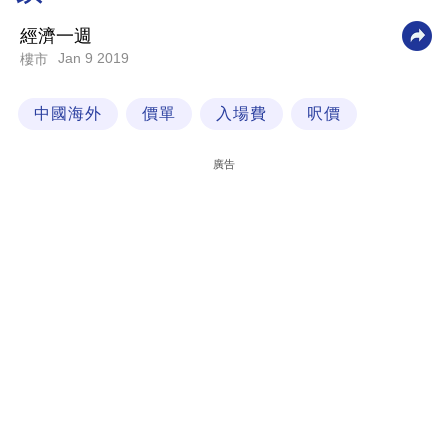
科
經濟一週
技
Jan 9 2019
樓市
職
中國海外
價單
入場費
呎價
場
生
廣告
活
時
事
專
欄
訂
閱
專
區