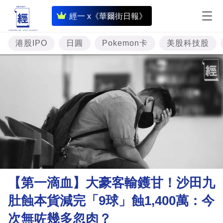
即
經一 x《華爾街日報》
時
財
港股IPO
日圓
Pokemon卡
美股科技股
經
專
題
投
資
樓
市
理
【第一滴血】大豪客輸鑊甘！沙田九
財
肚蝕本貨減完「9球」蝕1,400萬：今
商
次無咗幾多忽肉？
業