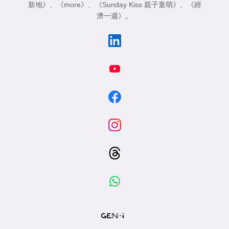
新地》
、
《more》
、
《Sunday Kiss 親子童萌》
、
《經
濟一週》
。