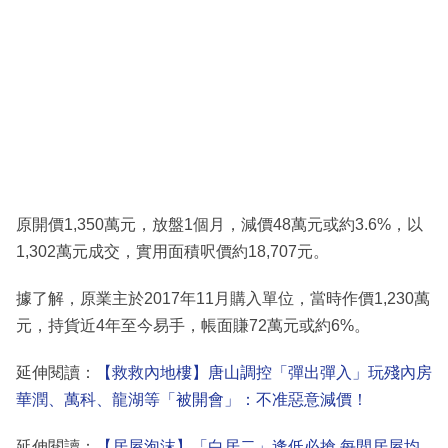
原開價1,350萬元，放盤1個月，減價48萬元或約3.6%，以
1,302萬元成交，實用面積呎價約18,707元。
據了解，原業主於2017年11月購入單位，當時作價1,230萬
元，持貨近4年至今易手，帳面賺72萬元或約6%。
延伸閱讀：
【救救內地樓】唐山調控「彈出彈入」玩殘內房
華潤、萬科、龍湖等「被開會」：不准惡意減價！
延伸閱讀：
【居屋泡沫】「白居二」逢低必搶 每間居屋均