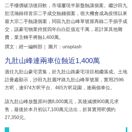
二手樓價破頂後回軟，市場屢現半新盤蝕讓個案。繼沙田九
肚澐瀚錄得首宗二手成交蝕錢個案，很大機會成為疫情以來
最大宗二手蝕讓個案，同區九肚山峰單號屋再錄二手損手成
交，該豪宅物業持貨四年白白貶值近千萬，若計算其他雜
費，業主轉手將蝕1,400萬。
撰文：經一編輯部｜ 圖片：unsplash
九肚山峰連兩車位蝕近1,400萬
過往九肚山豪宅雲集，於九肚山路豪宅項目相繼落成。土地
註冊處顯示，沙田九肚麗坪路九肚山峰單號屋，實用2596
方呎，連974方呎平台、465方呎花園，連兩個車位。
該九肚山峰放盤原叫價8,000萬元，其後減價900萬元求
售，最後於本月初以7,100萬元沽出，折算實用呎價約
27,350元。