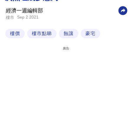
科
經濟一週編輯部
技
Sep 2 2021
樓市
職
樓價
樓市點睇
蝕讓
豪宅
場
生
廣告
活
時
事
專
欄
訂
閱
專
區