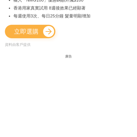
輸入「NMG100」優惠碼額外減$100
香港用家真實試用 8週後效果已經顯著
每週使用3次、每日25分鐘 髮量明顯增加
立即選購
資料由客戶提供
廣告