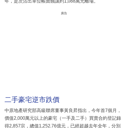
年，是次沽出單位帳面蝕讓約1,088萬元離場。
廣告
二手豪宅逆市跌價
中原地產研究部高級聯席董事黃良昇指出，今年首7個月，
價值2,000萬元以上的豪宅（一手及二手）買賣合約登記錄
得2,857宗，總值1,252.76億元，已經超越去年全年，分別