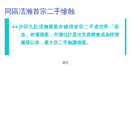
同區澐瀚首宗二手慘蝕
沙田九肚澐瀚最新亦錄得首宗二手成交即「流
血」收場個案，市場估計是次交易將會成為疫情
爆發以來，最大宗二手蝕讓個案。
廣告