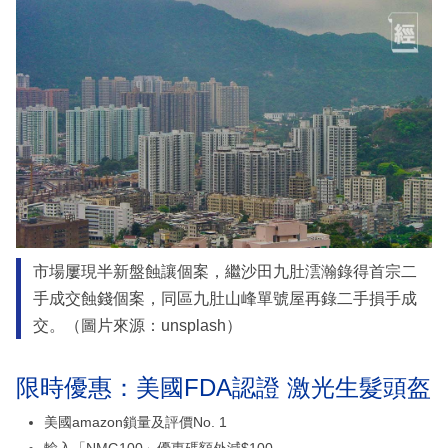
市場屢現半新盤蝕讓個案，繼沙田九肚澐瀚錄得首宗二
手成交蝕錢個案，同區九肚山峰單號屋再錄二手損手成
交。（圖片來源：unsplash）
限時優惠：美國FDA認證 激光生髮頭盔
美國amazon鎖量及評價No. 1