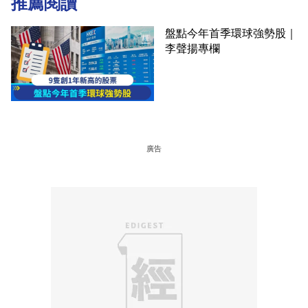
推薦閱讀
盤點今年首季環球強勢股｜
李聲揚專欄
廣告