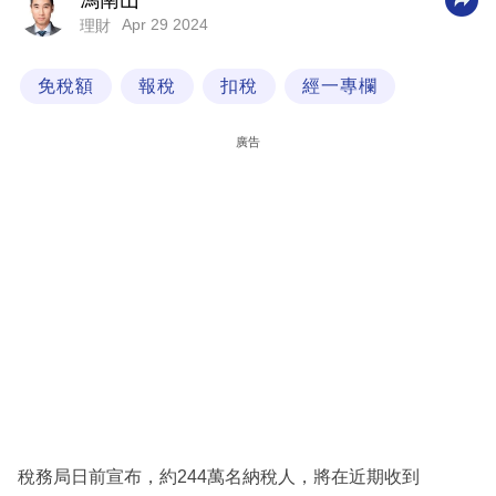
馮南山
Apr 29 2024
理財
科
技
免稅額
報稅
扣稅
經一專欄
職
場
廣告
生
活
時
事
專
欄
訂
閱
專
稅務局日前宣布，約244萬名納稅人，將在近期收到
區