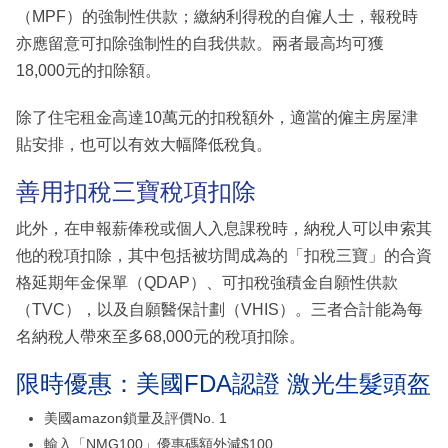
（MPF）的強制性供款；繳納利得稅的自僱人士，報稅時
亦應留意可扣除強制性的自我供款。兩者最高均可獲
18,000元的扣除額。
除了住宅租金高達10萬元的扣稅額外，適當的僱主房屋津
貼安排，也可以有效大幅降低稅負。
善用扣稅三寶稅項扣除
此外，在申報薪俸稅或個人入息課稅時，納稅人可以申索其
他的稅項扣除，其中包括被坊間成為的「扣稅三寶」的合資
格延期年金保單（QDAP）、可扣稅強積金自願性供款
（TVC），以及自願醫保計劃（VHIS）。三者合計能為每
名納稅人帶來至多68,000元的稅項扣除。
限時優惠：美國FDA認證 激光生髮頭盔
美國amazon鎖量及評價No. 1
輸入「NMG100」優惠碼額外減$100