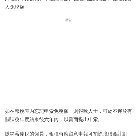
人免稅額。
廣告
如在報稅表內忘記申索免稅額，則報稅人士，可於不遲於有
關課稅年度結束後六年內，以書面提出申索。
繳納薪俸稅的僱員，報稅時應留意申報可扣除強積金計劃