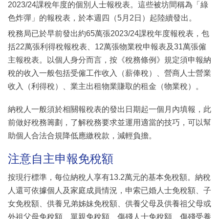
2023/24課稅年度的個別人士報稅表。這些被坊間稱為「綠
色炸彈」的報稅表，於本週四（5月2日）起陸續發出。
稅務局已於早前發出約65萬張2023/24課稅年度報稅表，包
括22萬張利得稅報稅表、12萬張物業稅申報表及31萬張僱
主報稅表。以個人身分而言，按《稅務條例》規定須申報納
稅的收入一般包括受僱工作收入（薪俸稅）、營商人士營業
收入（利得稅）、業主出租物業賺取的租金（物業稅）。
納稅人一般須於相關報稅表的發出日期起一個月內填報，此
前做好稅務籌劃，了解稅務要求並運用適當的技巧，可以幫
助個人合法合規降低應繳稅款，減輕負擔。
注意自主申報免稅額
按現行標準，每位納稅人享有13.2萬元的基本免稅額。納稅
人還可依據個人及家庭成員情況，申索已婚人士免稅額、子
女免稅額、供養兄弟姊妹免稅額、供養父母及供養祖父母或
外祖父母免稅額、單親免稅額、傷殘人士免稅額、傷殘受養