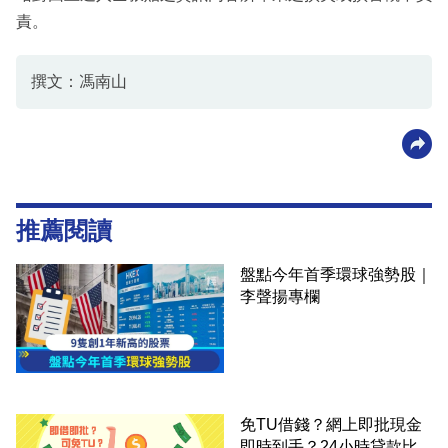
責。
撰文：馮南山
推薦閱讀
盤點今年首季環球強勢股｜
李聲揚專欄
免TU借錢？網上即批現金
即時到手？24小時貸款比