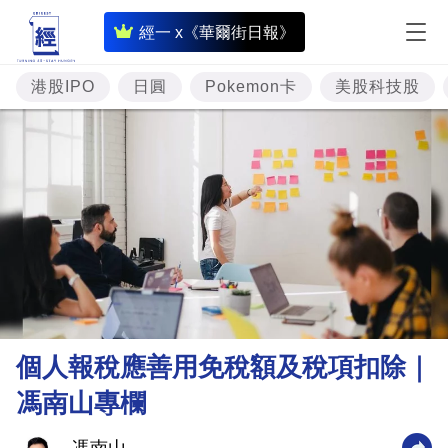
即
經一 x《華爾街日報》
時
財
港股IPO
日圓
Pokemon卡
美股科技股
經
專
題
投
資
樓
市
理
個人報稅應善用免稅額及稅項扣除｜
財
馮南山專欄
商
業