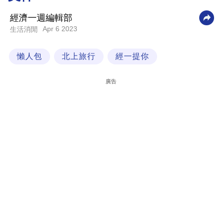
科
經濟一週編輯部
技
Apr 6 2023
生活消閒
職
懶人包
北上旅行
經一提你
場
生
廣告
活
時
事
專
欄
訂
閱
專
區