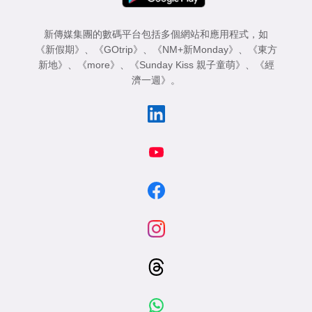
新傳媒集團的數碼平台包括多個網站和應用程式，如
《新假期》
、
《GOtrip》
、
《NM+新Monday》
、
《東方
新地》
、
《more》
、
《Sunday Kiss 親子童萌》
、
《經
濟一週》
。