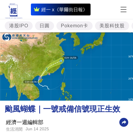
即
經一 x《華爾街日報》
時
財
港股IPO
日圓
Pokemon卡
美股科技股
經
專
題
投
資
樓
市
理
颱風蝴蝶｜一號戒備信號現正生效
財
商
經濟一週編輯部
Jun 14 2025
生活消閒
業