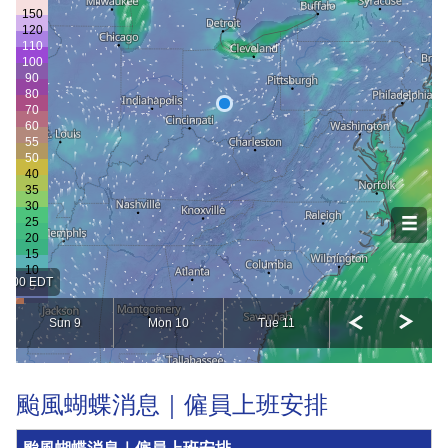
颱風蝴蝶消息｜僱員上班安排