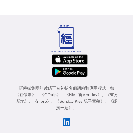
新傳媒集團的數碼平台包括多個網站和應用程式，如
《新假期》
、
《GOtrip》
、
《NM+新Monday》
、
《東方
新地》
、
《more》
、
《Sunday Kiss 親子童萌》
、
《經
濟一週》
。