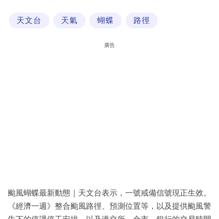
科
天文台
天氣
蝴蝶
路徑
技
職
廣告
場
生
活
時
事
專
欄
訂
閱
颱風蝴蝶最新動態｜天文台表示，一號戒備信號現正生效。
專
《經濟一週》整合颱風路徑、預測位置等，以及提供颱風警
區