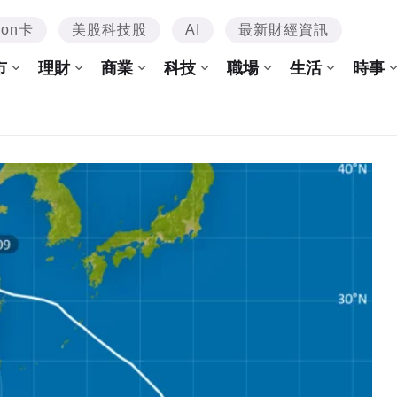
mon卡
美股科技股
AI
最新財經資訊
市
理財
商業
科技
職場
生活
時事