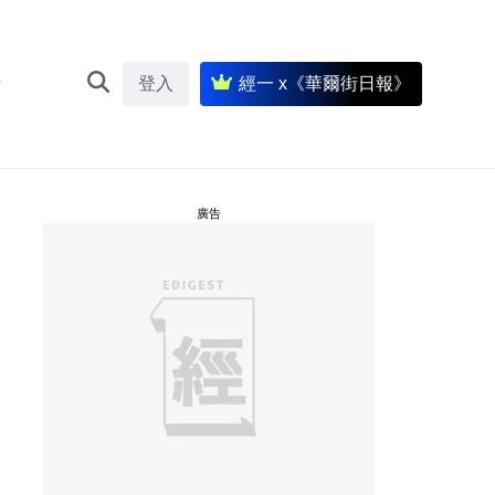
登入
經一 x《華爾街日報》
廣告