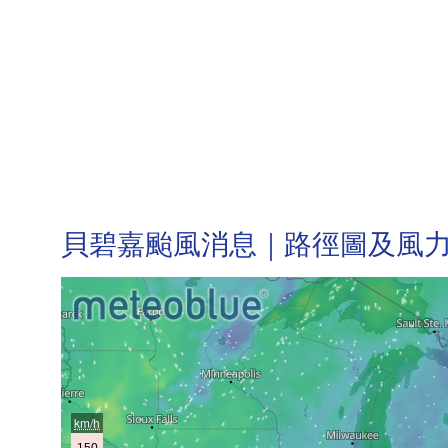
貝碧嘉颱風消息｜路徑圖及風