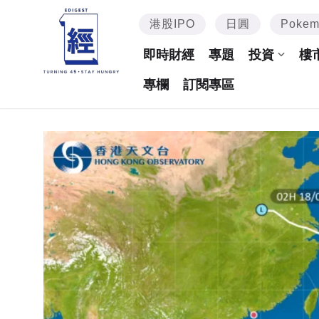
港股IPO
日圓
Poke
即時財經
專題
投資
樓
專欄
訂閱專區