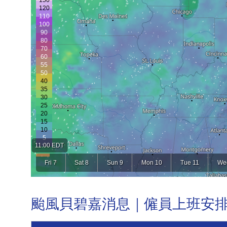
颱風貝碧嘉消息｜僱員上班安