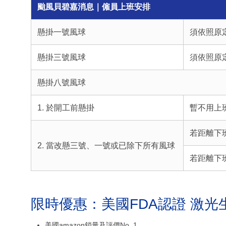
颱風貝碧嘉消息｜僱員上班安排
懸掛一號風球
須依照原
懸掛三號風球
須依照原
懸掛八號風球
1. 於開工前懸掛
暫不用上
若距離下
2. 當改懸三號、一號或已除下所有風球
若距離下
限時優惠：美國FDA認證 激光
美國amazon鎖量及評價No. 1