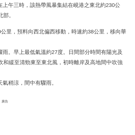
上午三時，該熱帶風暴集結在峴港之東北約230公
北部。
0公里，預料向西北偏西移動，時速約38公里，移向華
驟雨。早上最低氣溫約27度。日間部分時間有陽光及
。吹和緩至清勁東至東北風，初時離岸及高地間中吹強
天氣稍涼，間中有驟雨。
廣告