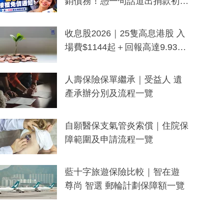
銷債務！憑一句話道出捐款初
衷：加州26萬人接獲免債通知、
一度被誤當詐騙手段
收息股2026｜25隻高息港股 入
場費$1144起＋回報高達9.93
厘！持續更新
人壽保險保單繼承｜受益人 遺
產承辦分別及流程一覽
自願醫保支氣管炎索償｜住院保
障範圍及申請流程一覽
藍十字旅遊保險比較｜智在遊
尊尚 智選 郵輪計劃保障額一覽