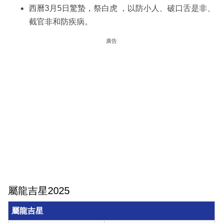
西曆3月5日驚蟄，祭白虎 ，以防小人、破口舌是非、
截官非和防疾病。
廣告
屬龍吉星2025
屬龍
吉星