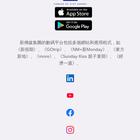
新傳媒集團的數碼平台包括多個網站和應用程式，如
《新假期》
、
《GOtrip》
、
《NM+新Monday》
、
《東方
新地》
、
《more》
、
《Sunday Kiss 親子童萌》
、
《經
濟一週》
。