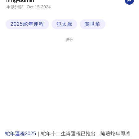
nmg-admin
Oct 15 2024
生活消閒
科
技
2025蛇年運程
犯太歲
關世華
職
場
廣告
生
活
時
事
專
欄
訂
閱
專
蛇年運程2025
｜蛇年十二生肖運程已推出，隨著蛇年即將
區