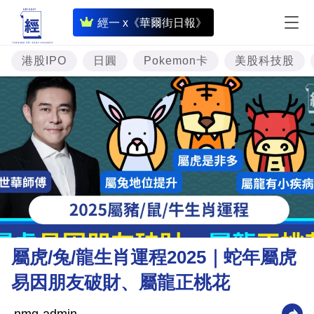
即
經一 x《華爾街日報》
時
財
港股IPO
日圓
Pokemon卡
美股科技股
經
專
題
投
資
樓
市
理
屬虎/兔/龍生肖運程2025｜蛇年屬虎
財
易因朋友破財、屬龍正桃花
商
業