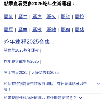
點擊查看更多2025蛇年
生肖
運程：
屬鼠
｜
屬牛
｜
屬虎
｜
屬兔
｜
屬龍
｜
屬蛇
屬馬
｜
屬羊
｜
屬猴
｜
屬雞
｜
屬狗
｜
屬豬
蛇年運程2025合集：
關世華2025蛇年運程
｜
蛇年犯太歲生肖2025
｜
開工吉日2025
｜
大掃除吉時2025
如我有特別需要申請
政府津貼
，有什麼津貼可以申
請？
如果我想外旅/返回內地，有什麼需要留意？