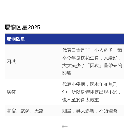
屬龍凶星2025
屬龍
凶星
代表口舌是非，小人必多，猶
幸今年是桃花生肖，人緣好，
囚獄
大大減少了「囚獄」星帶來的
影響
代表小疾病，因本年並無刑
病符
沖，所以身體即使出現不適，
也不至於會太嚴重
寡宿、歲煞、天煞
細星，無大影響，不須理會
廣告