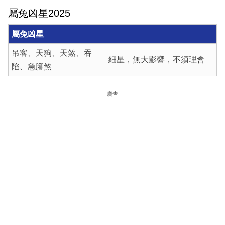
屬兔凶星2025
屬兔凶星
吊客、天狗、天煞、吞
細星，無大影響，不須理會
陷、急腳煞
廣告