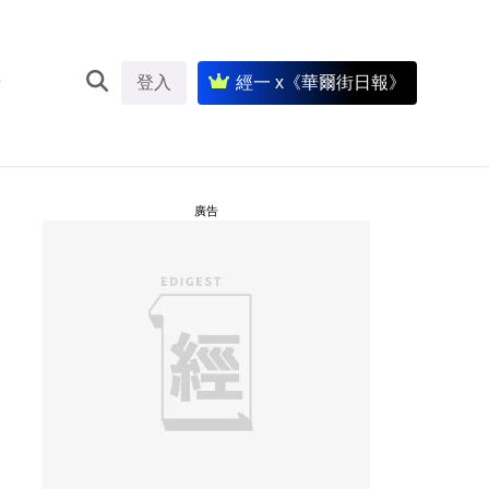
登入
經一 x《華爾街日報》
廣告