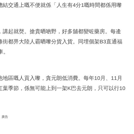
總結交通上嘅不便就係「人生有4分1嘅時間都係用嚟
，講起就㷫。搶貴晒啲野，好多舖都變咗藥房。每逄
條街都畀大陸人霸晒嚟分貨入貨。同埋個架B3直通福
車。
地區嘅人貢入嚟，貪元朗低消費。每年10月、11月
葉季節，係無可能上到一架K巴去元朗，只可以行10
廣告