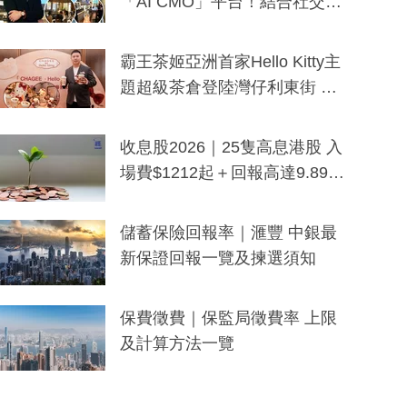
「AI CMO」平台！結合社交聆
聽與廣東話大模型 助中小企數
分鐘生成「貼地」宣傳短片
霸王茶姬亞洲首家Hello Kitty主
題超級茶倉登陸灣仔利東街 推
出首創「伯爵紅茶色」Hello Kitt
y及香港限定特調系列
收息股2026｜25隻高息港股 入
場費$1212起＋回報高達9.89
厘！持續更新
儲蓄保險回報率｜滙豐 中銀最
新保證回報一覽及揀選須知
保費徵費｜保監局徵費率 上限
及計算方法一覽