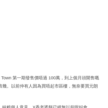
Town 第一期發售價唔過 100萬，到上個月頭開售嘅
樓價暴升5倍幾。以前仲有人因為買唔起市區樓，無奈要買元朗
。
，純粹個人意見，X香老婆餅已經無以前咁好食。