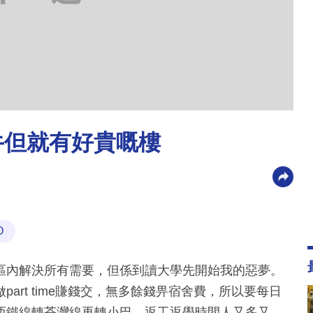
牛但就有好貴嘅樓
O
區內解決所有需要，但係到讀大學先開始我的惡夢。
rt time賺錢交，無多餘錢畀宿舍費，所以要每日
西鐵線轉荃灣線再轉小巴，返工返學時間人又多又