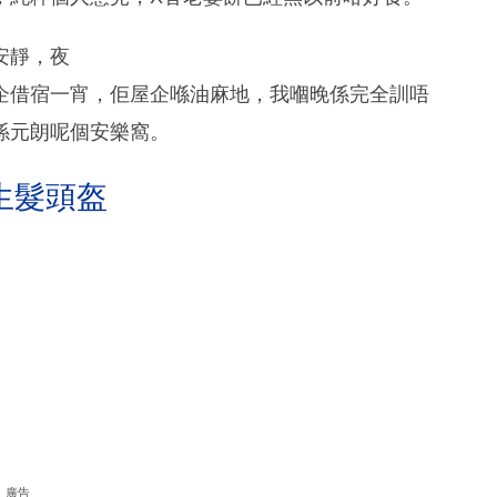
安靜，夜
企借宿一宵，佢屋企喺油麻地，我嗰晚係完全訓唔
係元朗呢個安樂窩。
生髮頭盔
廣告