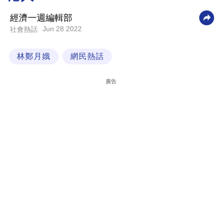
科
經濟一週編輯部
技
Jun 28 2022
社會熱話
職
林鄭月娥
網民熱話
場
生
廣告
活
時
事
專
欄
訂
閱
專
區