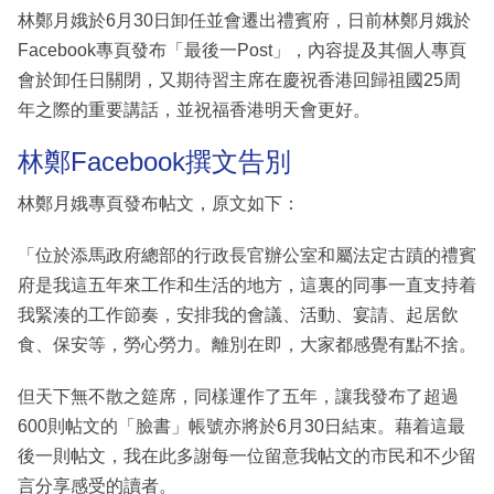
林鄭月娥於6月30日卸任並會遷出禮賓府，日前林鄭月娥於
Facebook專頁發布「最後一Post」，內容提及其個人專頁
會於卸任日關閉，又期待習主席在慶祝香港回歸祖國25周
年之際的重要講話，並祝福香港明天會更好。
林鄭Facebook撰文告別
林鄭月娥專頁發布帖文，原文如下：
「位於添馬政府總部的行政長官辦公室和屬法定古蹟的禮賓
府是我這五年來工作和生活的地方，這裏的同事一直支持着
我緊湊的工作節奏，安排我的會議、活動、宴請、起居飲
食、保安等，勞心勞力。離別在即，大家都感覺有點不捨。
但天下無不散之筵席，同樣運作了五年，讓我發布了超過
600則帖文的「臉書」帳號亦將於6月30日結束。藉着這最
後一則帖文，我在此多謝每一位留意我帖文的市民和不少留
言分享感受的讀者。