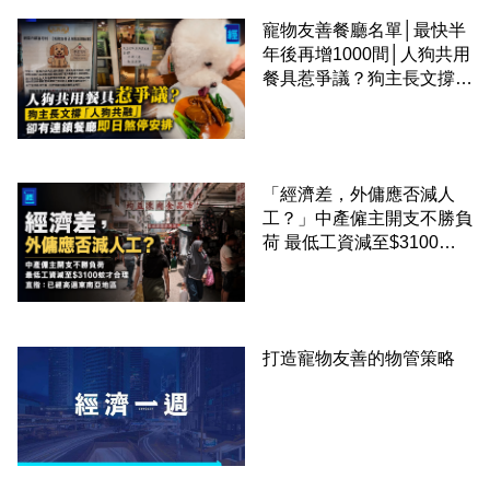
寵物友善餐廳名單│最快半
年後再增1000間│人狗共用
餐具惹爭議？狗主長文撐
「人狗共融」 卻有連鎖餐
廳即日煞停安排
「經濟差，外傭應否減人
工？」中產僱主開支不勝負
荷 最低工資減至$3100蚊
才合理：已經高過東南亞地
區
打造寵物友善的物管策略