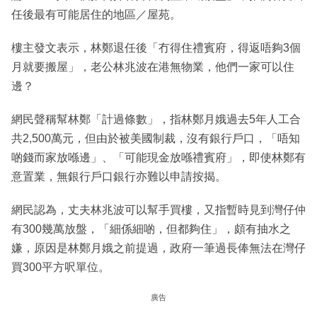
任後最有可能居住的地區／屋苑。
樓主發文表示，林鄭退任後「冇得住禮賓府，得返唔夠3個
月就要搬屋」，老公林兆波在港無物業，他們一家可以住
邊？
網民聲稱幫林鄭「計過條數」，指林鄭月娥過去5年人工合
共2,500萬元，但由於被美國制裁，沒有銀行戶口，「唔知
啲錢而家放喺邊」、「可能現金放喺禮賓府」，即使林鄭有
意置業，無銀行戶口銀行亦難以申請按揭。
網民認為，丈夫林兆波可以幫手買樓，又指暫時見到灣仔仲
有300幾萬放盤，「細係細啲，但都夠住」，頗有抽水之
嫌，原因是林鄭月娥之前提過，政府一筆過長俸無法在灣仔
買300平方呎單位。
廣告