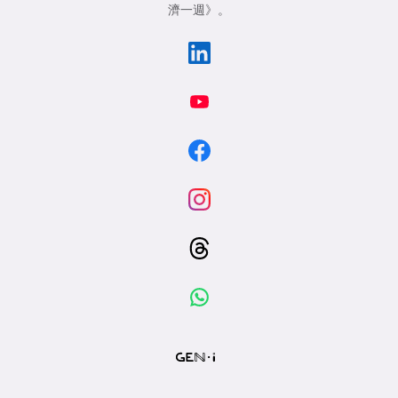
濟一週》
。