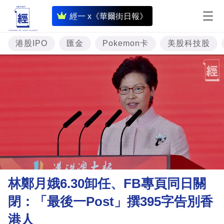
即
經一 x《華爾街日報》
時
財
港股IPO
匯金
Pokemon卡
美股科技股
經
專
題
投
資
樓
市
理
林鄭月娥6.30卸任、FB專頁同日關
財
閉：「最後一Post」撰395字告別香
商
港人
業