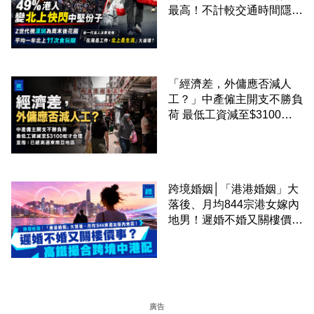
最高！不計較交通時間隱形
成本 跨境擁抱大灣區生活
圈
「經濟差，外傭應否減人
工？」中產僱主開支不勝負
荷 最低工資減至$3100蚊
才合理：已經高過東南亞地
區
跨境婚姻│「港港婚姻」大
落後、月均844宗港女嫁內
地男！遲婚不婚又關樓價
事？高鐵撮合跨境中港配
廣告