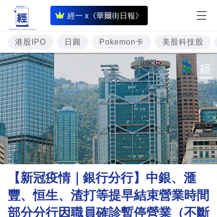
即
經一 x《華爾街日報》
時
財
港股IPO
日圓
Pokemon卡
美股科技股
經
專
題
投
資
樓
市
理
【新冠疫情｜銀行分行】中銀、滙
財
豐、恒生、渣打等提早結束營業時間
商
部分分行因職員確診暫停營業（不斷
業