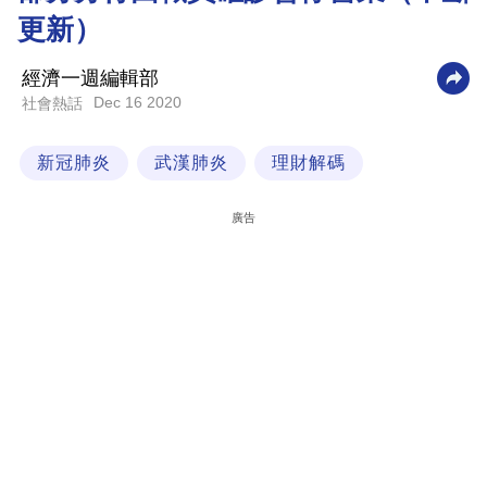
更新）
科
技
經濟一週編輯部
職
Dec 16 2020
社會熱話
場
新冠肺炎
武漢肺炎
理財解碼
生
活
廣告
時
事
專
欄
訂
閱
專
區