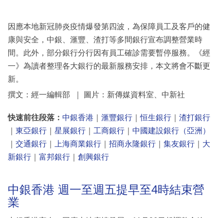
因應本地新冠肺炎疫情爆發第四波，為保障員工及客戶的健
康與安全，中銀、滙豐、渣打等多間銀行宣布調整營業時
間。此外，部分銀行分行因有員工確診需要暫停服務。《經
一》為讀者整理各大銀行的最新服務安排，本文將會不斷更
新。
撰文：經一編輯部 ｜ 圖片：新傳媒資料室、中新社
快速前往段落：
中銀香港
｜
滙豐銀行
｜
恒生銀行
｜
渣打銀行
｜
東亞銀行
｜
星展銀行
｜
工商銀行
｜
中國建設銀行（亞洲）
｜
交通銀行
｜
上海商業銀行
｜
招商永隆銀行
｜
集友銀行
｜
大
新銀行
｜
富邦銀行
｜
創興銀行
中銀香港 週一至週五提早至4時結束營
業