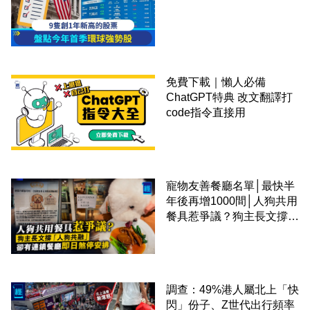
免費下載｜懶人必備
ChatGPT特典 改文翻譯打
code指令直接用
寵物友善餐廳名單│最快半
年後再增1000間│人狗共用
餐具惹爭議？狗主長文撐
「人狗共融」 卻有連鎖餐
廳即日煞停安排
調查：49%港人屬北上「快
閃」份子、Z世代出行頻率