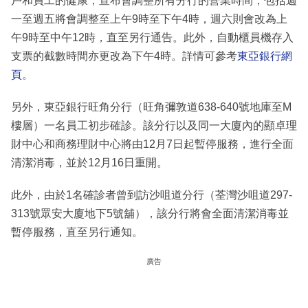
戶和員工的健康，宣布會調整所有分行的營業時間，包括週
一至週五將會調整至上午9時至下午4時，週六則會改為上
午9時至中午12時，直至另行通告。此外，自動櫃員機存入
支票的截數時間亦更改為下午4時。詳情可參考
東亞銀行網
頁
。
另外，東亞銀行旺角分行（旺角彌敦道638-640號地庫至M
樓層）一名員工初步確診。該分行以及同一大廈內的顯卓理
財中心和商務理財中心將由12月7日起暫停服務，進行全面
清潔消毒，並於12月16日重開。
此外，由於1名確診者曾到訪沙咀道分行（荃灣沙咀道297-
313號眾安大廈地下5號舖），該分行將會全面清潔消毒並
暫停服務，直至另行通知。
廣告