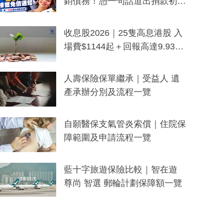
銷債務！憑一句話道出捐款初
衷：加州26萬人接獲免債通知、
一度被誤當詐騙手段
收息股2026｜25隻高息港股 入
場費$1144起＋回報高達9.93
厘！持續更新
人壽保險保單繼承｜受益人 遺
產承辦分別及流程一覽
自願醫保支氣管炎索償｜住院保
障範圍及申請流程一覽
藍十字旅遊保險比較｜智在遊
尊尚 智選 郵輪計劃保障額一覽