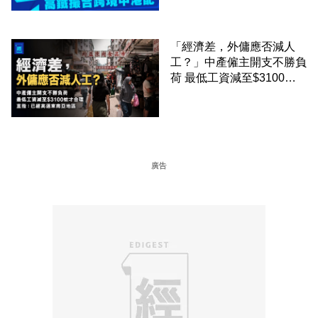
「經濟差，外傭應否減人
工？」中產僱主開支不勝負
荷 最低工資減至$3100蚊
才合理：已經高過東南亞地
區
廣告