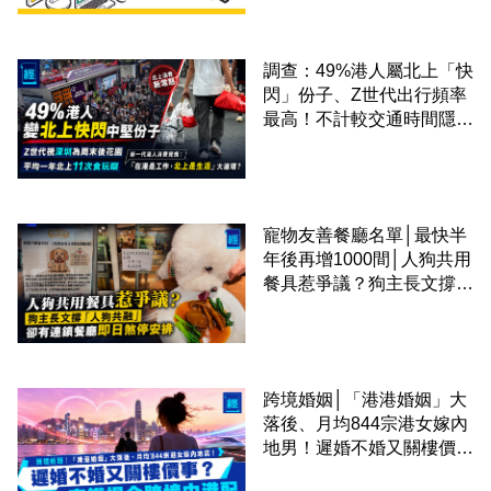
調查：49%港人屬北上「快
閃」份子、Z世代出行頻率
最高！不計較交通時間隱形
成本 跨境擁抱大灣區生活
圈
寵物友善餐廳名單│最快半
年後再增1000間│人狗共用
餐具惹爭議？狗主長文撐
「人狗共融」 卻有連鎖餐
廳即日煞停安排
跨境婚姻│「港港婚姻」大
落後、月均844宗港女嫁內
地男！遲婚不婚又關樓價
事？高鐵撮合跨境中港配