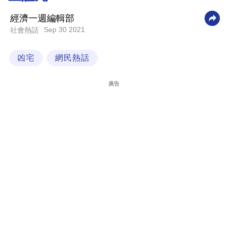
科
經濟一週編輯部
技
Sep 30 2021
社會熱話
職
凶宅
網民熱話
場
生
廣告
活
時
事
專
欄
訂
閱
專
區