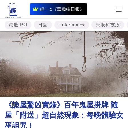
即
經一 x《華爾街日報》
時
財
港股IPO
日圓
Pokemon卡
美股科技股
經
專
題
投
資
樓
市
理
《詭屋驚凶實錄》百年鬼屋掛牌 隨
財
屋「附送」超自然現象：每晚體驗女
商
巫詛咒！
業