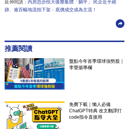
延伸閱讀：
內房恐步恒大後塵集體「躺平」 民企近乎絕
跡、逾百幅地流拍下架：底價成交成為主流！
推薦閱讀
盤點今年首季環球強勢股｜
李聲揚專欄
免費下載｜懶人必備
ChatGPT特典 改文翻譯打
code指令直接用