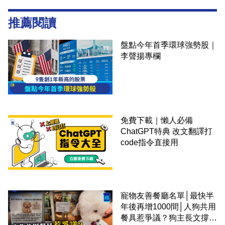
推薦閱讀
盤點今年首季環球強勢股｜
李聲揚專欄
免費下載｜懶人必備
ChatGPT特典 改文翻譯打
code指令直接用
寵物友善餐廳名單│最快半
年後再增1000間│人狗共用
餐具惹爭議？狗主長文撐