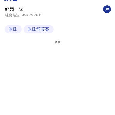
科
經濟一週
技
Jan 29 2019
社會熱話
職
財政
財政預算案
場
生
廣告
活
時
事
專
欄
訂
閱
專
區