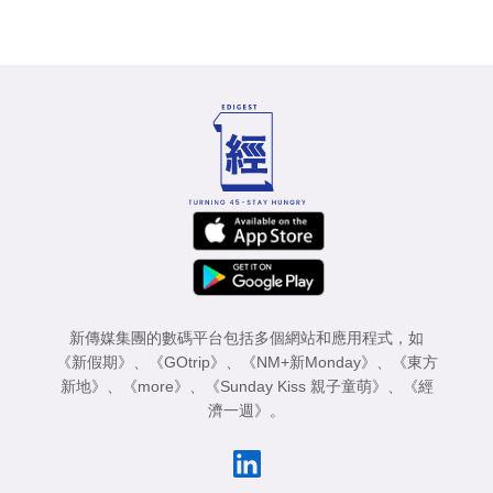
新傳媒集團的數碼平台包括多個網站和應用程式，如
《新假期》
、
《GOtrip》
、
《NM+新Monday》
、
《東方
新地》
、
《more》
、
《Sunday Kiss 親子童萌》
、
《經
濟一週》
。