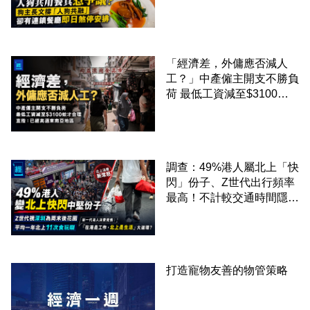
「人狗共融」 卻有連鎖餐
廳即日煞停安排
「經濟差，外傭應否減人
工？」中產僱主開支不勝負
荷 最低工資減至$3100蚊
才合理：已經高過東南亞地
區
調查：49%港人屬北上「快
閃」份子、Z世代出行頻率
最高！不計較交通時間隱形
成本 跨境擁抱大灣區生活
圈
打造寵物友善的物管策略