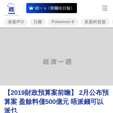
即
經一 x《華爾街日報》
時
財
港股IPO
日圓
Pokemon卡
美股科技股
經
專
題
投
資
樓
市
理
【2019財政預算案前瞻】 2月公布預
財
算案 盈餘料僅500億元 唔派錢可以
商
派乜
業