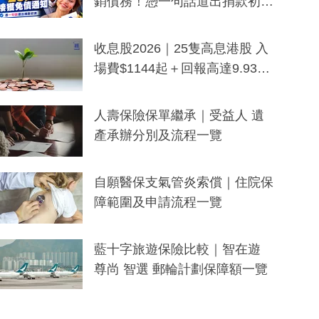
銷債務！憑一句話道出捐款初
衷：加州26萬人接獲免債通知、
一度被誤當詐騙手段
收息股2026｜25隻高息港股 入
場費$1144起＋回報高達9.93
厘！持續更新
人壽保險保單繼承｜受益人 遺
產承辦分別及流程一覽
自願醫保支氣管炎索償｜住院保
障範圍及申請流程一覽
藍十字旅遊保險比較｜智在遊
尊尚 智選 郵輪計劃保障額一覽