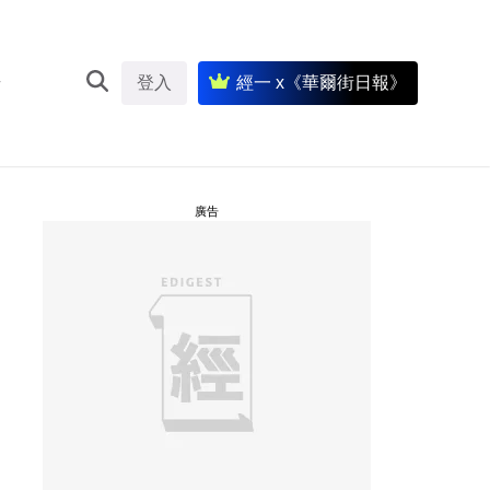
登入
經一 x《華爾街日報》
廣告