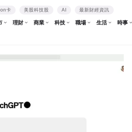
mon卡
美股科技股
AI
最新財經資訊
市
理財
商業
科技
職場
生活
時事