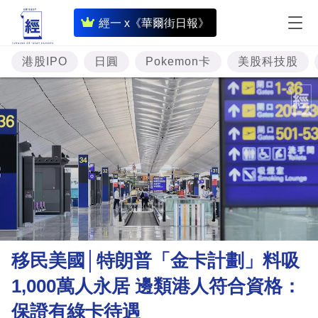
即
經一 x《華爾街日報》
時
財
港股IPO
日圓
Pokemon卡
美股科技股
經
專
題
投
資
樓
市
理
移民美國│特朗普「金卡計劃」料吸
財
1,000萬人永居 邊類港人符合資格：
商
保證有綠卡待遇
業