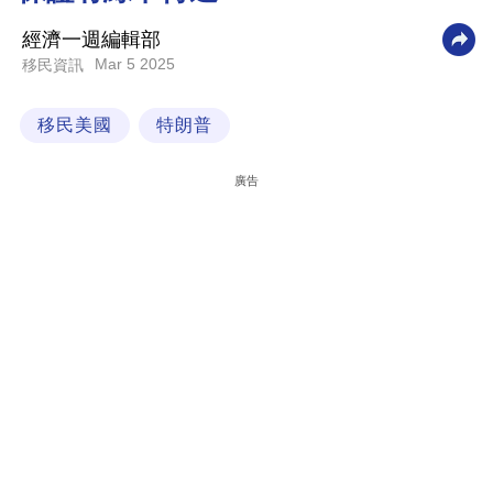
科
經濟一週編輯部
技
Mar 5 2025
移民資訊
職
移民美國
特朗普
場
生
廣告
活
時
事
專
欄
訂
閱
專
區