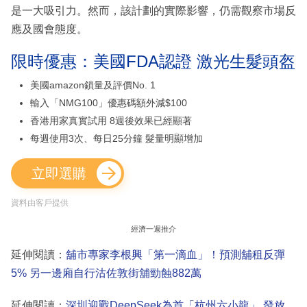
是一大吸引力。然而，該計劃的實際影響，仍需觀察市場反
應及國會態度。
限時優惠：美國FDA認證 激光生髮頭盔
美國amazon鎖量及評價No. 1
輸入「NMG100」優惠碼額外減$100
香港用家真實試用 8週後效果已經顯著
每週使用3次、每日25分鐘 髮量明顯增加
立即選購
資料由客戶提供
經濟一週推介
延伸閱讀：
舖市專家李根興「第一滴血」！預測舖租反彈
5% 另一邊廂自行沽佐敦街舖勁蝕882萬
延伸閱讀：
深圳迎戰DeepSeek為首「杭州六小龍」 發放