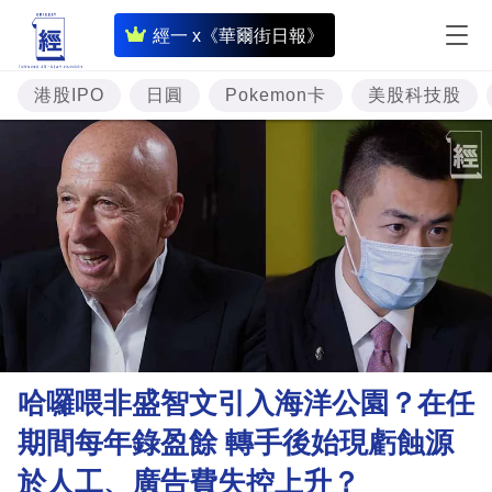
即
經一 x《華爾街日報》
時
財
港股IPO
日圓
Pokemon卡
美股科技股
經
專
題
投
資
樓
市
理
哈囉喂非盛智文引入海洋公園？在任
財
期間每年錄盈餘 轉手後始現虧蝕源
商
於人工、廣告費失控上升？
業