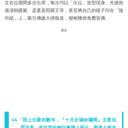
文在位期間多次出席，每次均以「出位」造型現身，先後扮
過清朝疆屍、孟婆及閻羅王等，甚至將自己的樣子印在「陰
司紙」上，吸引傳媒大肆報道，變相獲得免費宣傳。
廣告
「我上任最初數年，『十月全城哈囉喂』主要玩
西洋鬼，有次我在檢討會議上提出，香港人根本