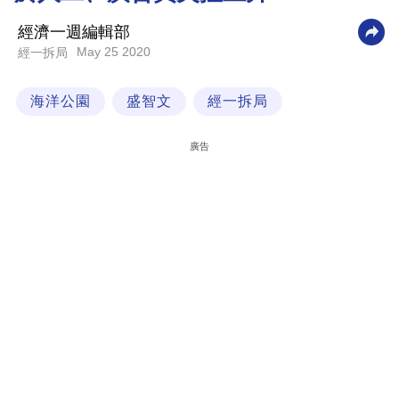
科
經濟一週編輯部
技
May 25 2020
經一拆局
職
海洋公園
盛智文
經一拆局
場
生
廣告
活
時
事
專
欄
訂
閱
專
區