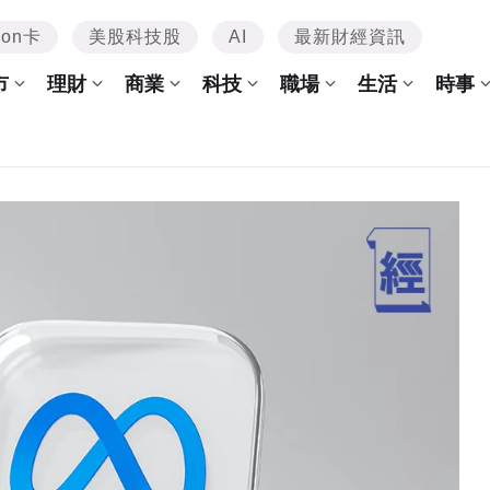
mon卡
美股科技股
AI
最新財經資訊
市
理財
商業
科技
職場
生活
時事