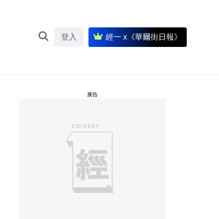
登入
經一 x《華爾街日報》
廣告