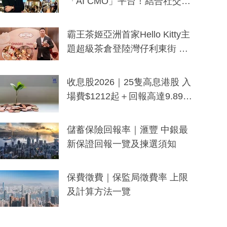
「AI CMO」平台！結合社交聆
聽與廣東話大模型 助中小企數
分鐘生成「貼地」宣傳短片
霸王茶姬亞洲首家Hello Kitty主
題超級茶倉登陸灣仔利東街 推
出首創「伯爵紅茶色」Hello Kitt
y及香港限定特調系列
收息股2026｜25隻高息港股 入
場費$1212起＋回報高達9.89
厘！持續更新
儲蓄保險回報率｜滙豐 中銀最
新保證回報一覽及揀選須知
保費徵費｜保監局徵費率 上限
及計算方法一覽