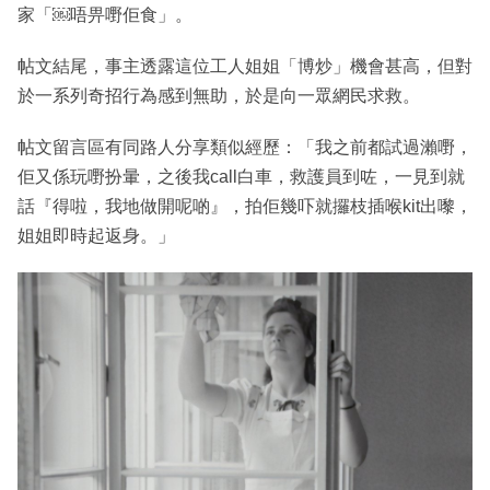
家「￼唔畀嘢佢食」。
帖文結尾，事主透露這位工人姐姐「博炒」機會甚高，但對
於一系列奇招行為感到無助，於是向一眾網民求救。
帖文留言區有同路人分享類似經歷：「我之前都試過瀨嘢，
佢又係玩嘢扮暈，之後我call白車，救護員到咗，一見到就
話『得啦，我地做開呢啲』，拍佢幾吓就攞枝插喉kit出嚟，
姐姐即時起返身。」