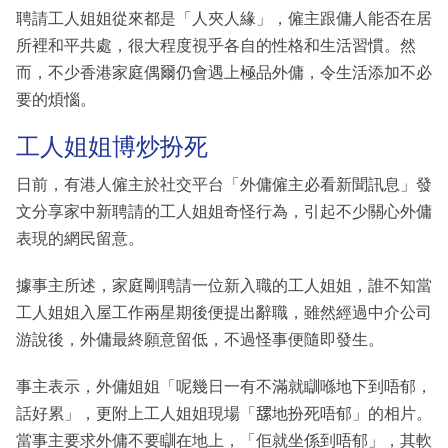
聘請工人姐姐從來都是「人夾人緣」，僱主跟傭人能否在居
所裡和平共處，很大程度視乎各自的性格和生活習慣。然
而，不少香港家庭偶爾仍會遇上極品外傭，令生活添加不必
要的煩惱。
工人姐姐博炒扮死
日前，有港人僱主於社交平台「外傭僱主必看新聞訊息」發
文分享家中新聘請的工人姐姐奇怪行為，引起不少關心外傭
表現的網民留意。
據事主所述，家庭剛聘請一位新入職的工人姐姐，誰不知當
工人姐姐入屋工作兩星期後便提出辭職，雖然經過中介公司
游說後，外傭最終願意留低，不過怪事便隨即發生。
事主表示，外傭姐姐「呢幾日一有不滿就瞓喺地下到唔郁，
話好累」，更附上工人姐姐現場「𦧲地扮死唔郁」的相片。
當事主要求外傭不要瞓在地上，「佢就坐係到唔郁」，其軟