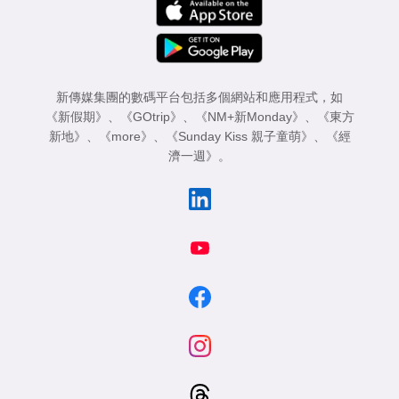
新傳媒集團的數碼平台包括多個網站和應用程式，如
《新假期》
、
《GOtrip》
、
《NM+新Monday》
、
《東方
新地》
、
《more》
、
《Sunday Kiss 親子童萌》
、
《經
濟一週》
。