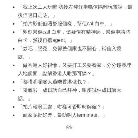
「我上次工人玩嘢 我拎左凳仔坐喺佢隔離玩電話，最
後佢隔日走咗。」
「拍片影低佢唔舒服個樣，幫佢call白車。」
「即刻幫佢call 白車，懷疑佢有精神病，幫佢申請將
白卡，然後再搵agent。」
「炒吧，眼寃，免得整個家也不開心，補信入境
處。」
「做香港人好很慘，又要打工又要養家，分分鐘養埋
人地個囡，點解香港人咁那可憐？」
「都唔明呢啲人過嚟香港做乜？」
「嘥氣啦，成日話自己拜神，咁虔誠仲成日講大
話。」
「拍片報勞工處，咁樣可否即時解僱？」
「而家呢批好差，最叻叫人terminate。」
廣告