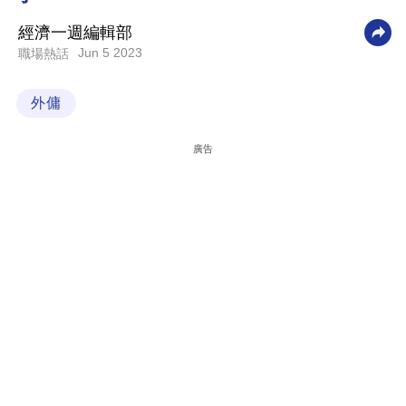
科
經濟一週編輯部
技
Jun 5 2023
職場熱話
職
外傭
場
生
廣告
活
時
事
專
欄
訂
閱
專
區