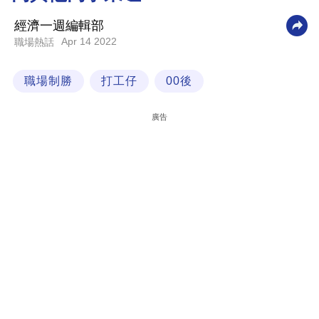
科
經濟一週編輯部
技
Apr 14 2022
職場熱話
職
職場制勝
打工仔
00後
場
生
廣告
活
時
事
專
欄
訂
閱
專
區