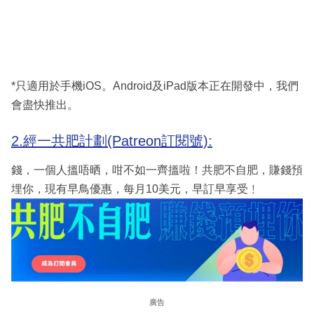
*只適用於手機iOS。Android及iPad版本正在開發中，我們
會盡快推出。
2.經一共肥計劃(Patreon訂閱號):
錢，一個人搵唔晒，咁不如一齊搵啦！共肥不自肥，賺錢預
埋你，現有早鳥優惠，每月10美元，早訂早享受﹗
廣告