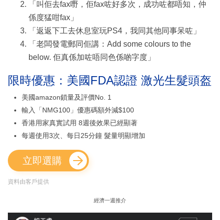
「叫佢去fax嘢，佢fax咗好多次，成功咗都唔知，仲
係度猛咁fax」
「返返下工去休息室玩PS4，我同其他同事呆咗」
「老闆發電郵同佢講：Add some colours to the
below. 佢真係加咗唔同色係啲字度」
限時優惠：美國FDA認證 激光生髮頭盔
美國amazon鎖量及評價No. 1
輸入「NMG100」優惠碼額外減$100
香港用家真實試用 8週後效果已經顯著
每週使用3次、每日25分鐘 髮量明顯增加
立即選購
資料由客戶提供
經濟一週推介