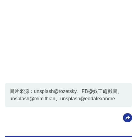
圖片來源：unsplash@rozetsky、FB@奴工處截圖、
unsplash@mimithian、unsplash@eddalexandre