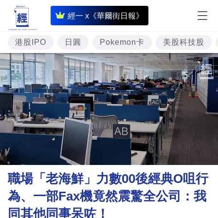
即
經一 x《華爾街日報》
時
財
港股IPO
日圓
Pokemon卡
美股科技股
經
專
題
投
資
樓
市
理
職場「老海鮮」力數00後經典O咀行
財
為、一部Fax機竟然震驚全公司：我
商
同其他同事呆咗！
業