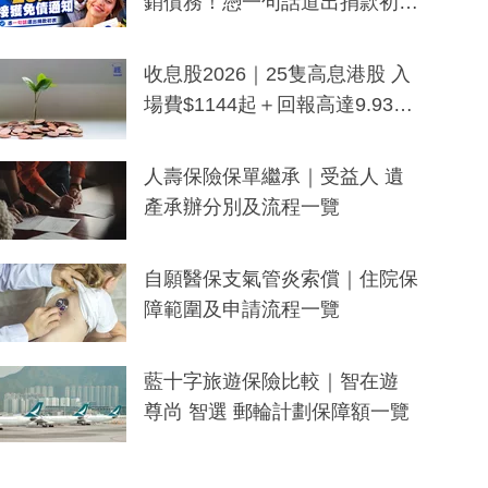
銷債務！憑一句話道出捐款初
衷：加州26萬人接獲免債通知、
一度被誤當詐騙手段
收息股2026｜25隻高息港股 入
場費$1144起＋回報高達9.93
厘！持續更新
人壽保險保單繼承｜受益人 遺
產承辦分別及流程一覽
自願醫保支氣管炎索償｜住院保
障範圍及申請流程一覽
藍十字旅遊保險比較｜智在遊
尊尚 智選 郵輪計劃保障額一覽