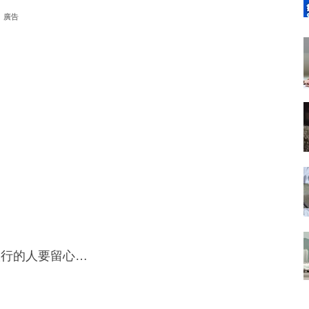
廣告
入行的人要留心…