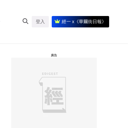
登入
經一 x《華爾街日報》
廣告