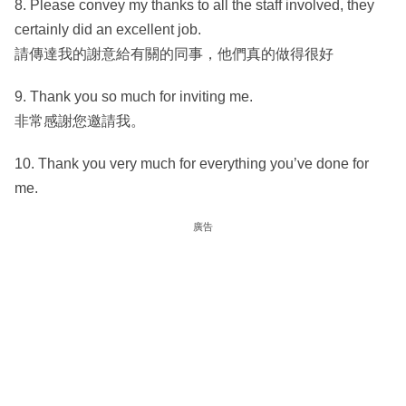
8. Please convey my thanks to all the staff involved, they
certainly did an excellent job.
請傳達我的謝意給有關的同事，他們真的做得很好
9. Thank you so much for inviting me.
非常感謝您邀請我。
10. Thank you very much for everything you’ve done for
me.
廣告