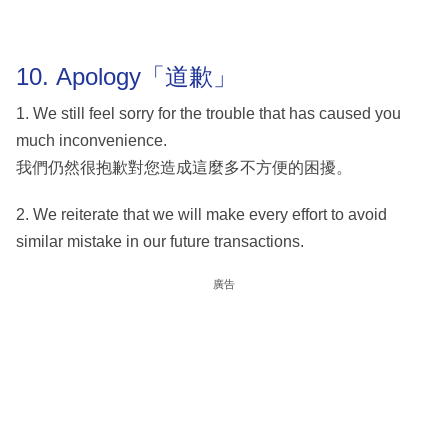
10. Apology「道歉」
1. We still feel sorry for the trouble that has caused you
much inconvenience.
我們仍然很抱歉對您造成這麼多不方便的困擾。
2. We reiterate that we will make every effort to avoid
similar mistake in our future transactions.
廣告