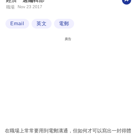
經濟一週編輯部
Nov 23 2017
職場
科
技
Email
英文
電郵
職
場
廣告
生
活
時
事
專
欄
訂
閱
專
在職場上常常要用到電郵溝通，但如何才可以寫出一封得體
區