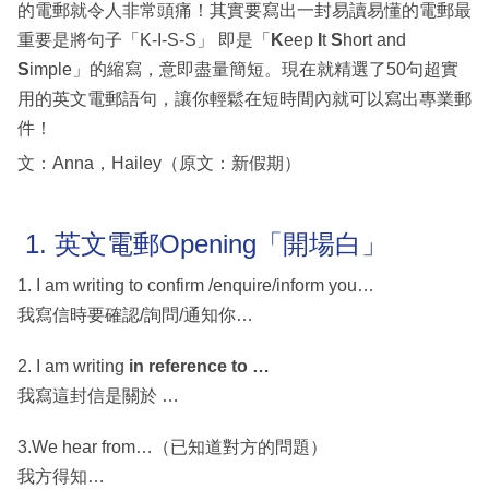
的電郵就令人非常頭痛！其實要寫出一封易讀易懂的電郵最
重要是將句子「K-I-S-S」 即是「
K
eep
I
t
S
hort and
S
imple」的縮寫，意即盡量簡短。現在就精選了50句超實
用的英文電郵語句，讓你輕鬆在短時間內就可以寫出專業郵
件！
文：Anna，Hailey（原文：新假期）
1. 英文電郵Opening「開場白」
1. I am writing to confirm /enquire/inform you…
我寫信時要確認/詢問/通知你…
2. I am writing
in reference to …
我寫這封信是關於 …
3.We hear from…（已知道對方的問題）
我方得知…