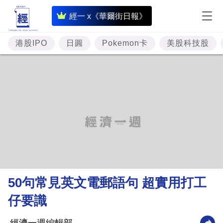
即
經一 x《華爾街日報》
時
財
港股IPO
日圓
Pokemon卡
美股科技股
經
專
題
投
資
樓
市
理
50句常見英文電郵語句 超實用打工
財
仔要識
商
業