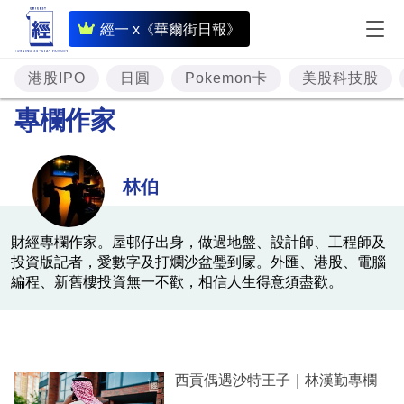
即
經一 x《華爾街日報》
時
財
港股IPO
日圓
Pokemon卡
美股科技股
經
專欄作家
專
題
林伯
投
資
財經專欄作家。屋邨仔出身，做過地盤、設計師、工程師及
投資版記者，愛數字及打爛沙盆璺到㞘。外匯、港股、電腦
樓
編程、新舊樓投資無一不歡，相信人生得意須盡歡。
市
理
財
西貢偶遇沙特王子｜林漢勤專欄
商