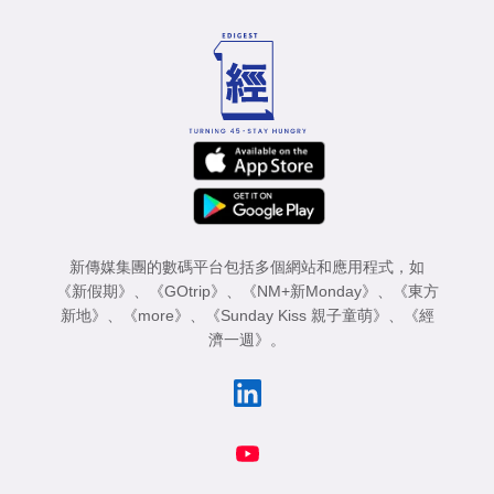
新傳媒集團的數碼平台包括多個網站和應用程式，如
《新假期》
、
《GOtrip》
、
《NM+新Monday》
、
《東方
新地》
、
《more》
、
《Sunday Kiss 親子童萌》
、
《經
濟一週》
。