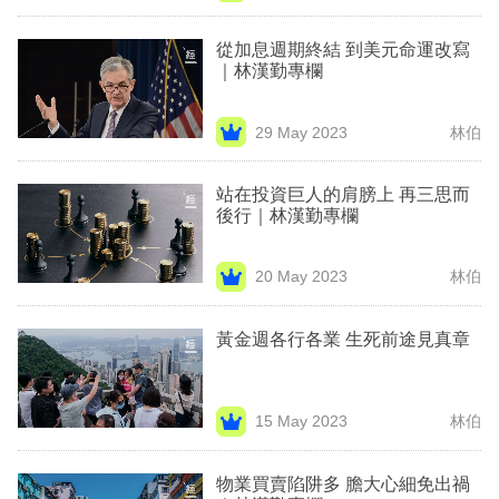
專
從加息週期終結 到美元命運改寫
區
｜林漢勤專欄
29 May 2023
林伯
站在投資巨人的肩膀上 再三思而
後行｜林漢勤專欄
20 May 2023
林伯
黃金週各行各業 生死前途見真章
15 May 2023
林伯
物業買賣陷阱多 膽大心細免出禍