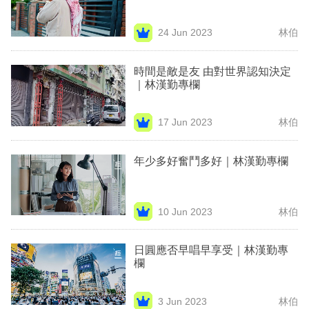
業
24 Jun 2023
林伯
科
技
時間是敵是友 由對世界認知決定
｜林漢勤專欄
職
場
17 Jun 2023
林伯
生
活
年少多好奮鬥多好｜林漢勤專欄
時
事
10 Jun 2023
林伯
專
日圓應否早唱早享受｜林漢勤專
欄
欄
訂
閱
3 Jun 2023
林伯