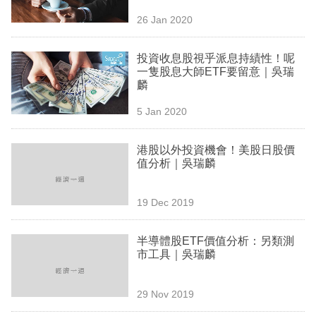
業
26 Jan 2020
科
投資收息股視乎派息持績性！呢
技
一隻股息大師ETF要留意｜吳瑞
麟
職
場
5 Jan 2020
生
港股以外投資機會！美股日股價
活
值分析｜吳瑞麟
時
19 Dec 2019
事
專
半導體股ETF價值分析：另類測
市工具｜吳瑞麟
欄
訂
29 Nov 2019
閱