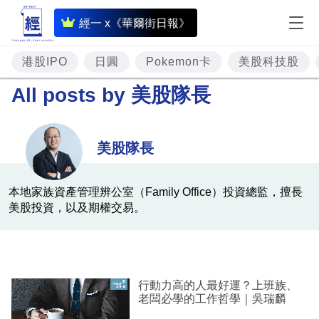
即
經一 x《華爾街日報》
時
財
港股IPO
日圓
Pokemon卡
美股科技股
經
All posts by
美股隊長
專
題
美股隊長
投
資
本地家族資產管理辨公室（Family Office）投資總監，擅長
美股投資，以及期權交易。
樓
市
理
財
行動力高的人最好運？上班族、
老闆必學的工作哲學｜吳瑞麟
商