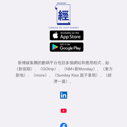
新傳媒集團的數碼平台包括多個網站和應用程式，如
《新假期》
、
《GOtrip》
、
《NM+新Monday》
、
《東方
新地》
、
《more》
、
《Sunday Kiss 親子童萌》
、
《經
濟一週》
。