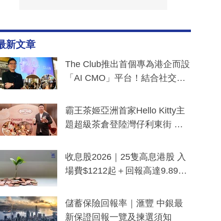
最新文章
The Club推出首個專為港企而設
「AI CMO」平台！結合社交聆
聽與廣東話大模型 助中小企數
分鐘生成「貼地」宣傳短片
霸王茶姬亞洲首家Hello Kitty主
題超級茶倉登陸灣仔利東街 推
出首創「伯爵紅茶色」Hello Kitt
y及香港限定特調系列
收息股2026｜25隻高息港股 入
場費$1212起＋回報高達9.89
厘！持續更新
儲蓄保險回報率｜滙豐 中銀最
新保證回報一覽及揀選須知