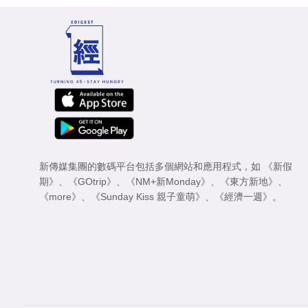
新傳媒集團的數碼平台包括多個網站和應用程式，如
《新假
期》
、
《GOtrip》
、
《NM+新Monday》
、
《東方新地》
、
《more》
、
《Sunday Kiss 親子童萌》
、
《經濟一週》
。