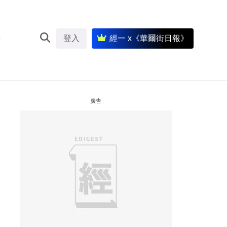
登入
經一 x《華爾街日報》
廣告