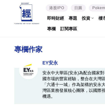
港股IPO
日圓
Poke
即時財經
專題
投資
樓
專欄
訂閱專區
專欄作家
EY安永
安永中大華區(安永)為配合國家
國市場的豐富經驗，整合在大灣
「六通十一城」作為架構的安永
灣區業務發展核心團隊，以國際
機遇。