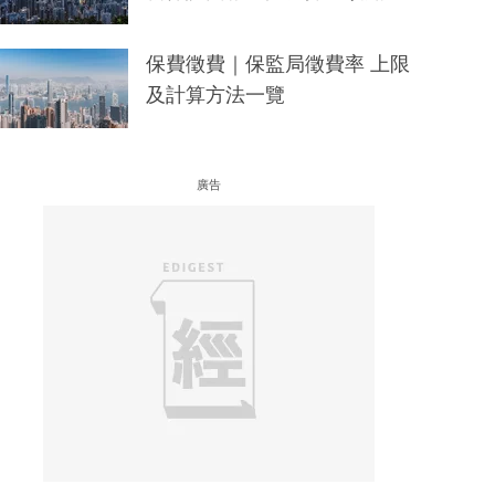
保費徵費｜保監局徵費率 上限
及計算方法一覽
廣告