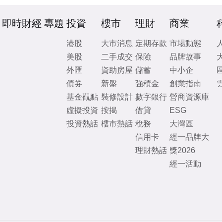
即時財經
專題
投資
樓市
理財
商業
港股
大市消息
定期存款
市場動態
美股
二手成交
保險
品牌故事
外匯
資助房屋
儲蓄
中小企
債券
新盤
強積金
創業指南
基金觀點
裝修設計
數字銀行
營商資源庫
虛擬投資
按揭
借貸
ESG
投資熱話
樓市熱話
稅務
大灣區
信用卡
經一品牌大
理財熱話
獎2026
經一活動